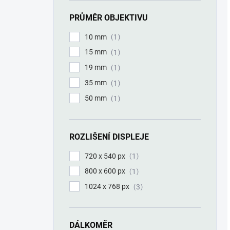
PRŮMĚR OBJEKTIVU
10 mm
1
15 mm
1
19 mm
1
35 mm
1
50 mm
1
ROZLIŠENÍ DISPLEJE
720 x 540 px
1
800 x 600 px
1
1024 x 768 px
3
DÁLKOMĚR