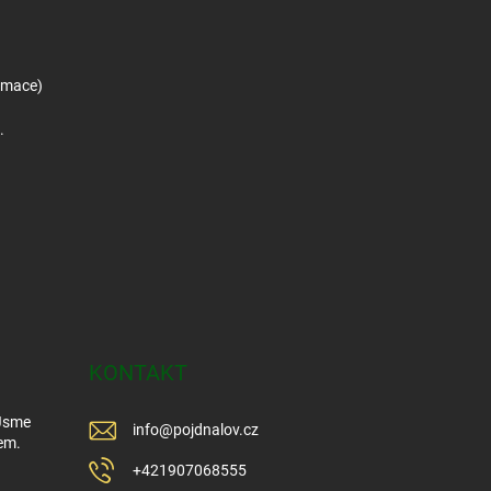
amace)
.
KONTAKT
 Jsme
info
@
pojdnalov.cz
em.
+421907068555