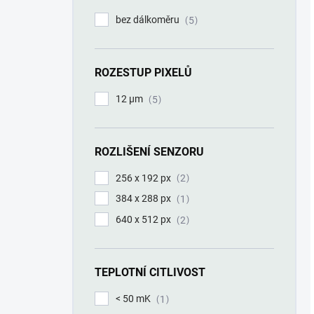
bez dálkoměru
5
ROZESTUP PIXELŮ
12 µm
5
ROZLIŠENÍ SENZORU
256 x 192 px
2
384 x 288 px
1
640 x 512 px
2
TEPLOTNÍ CITLIVOST
< 50 mK
1