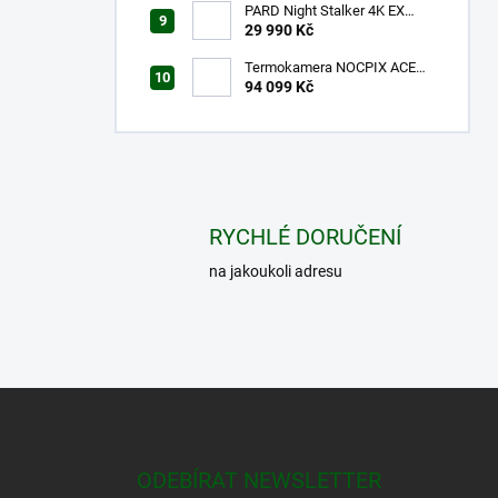
PARD Night Stalker 4K EX
940nm LRF
29 990 Kč
Termokamera NOCPIX ACE
H50R
94 099 Kč
RYCHLÉ DORUČENÍ
na jakoukoli adresu
Z
á
p
a
ODEBÍRAT NEWSLETTER
t