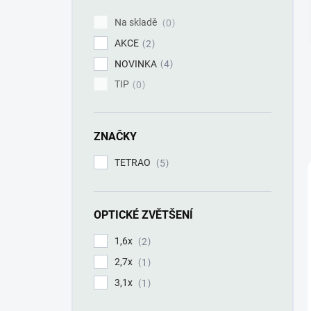
í
p
Na skladě
0
a
AKCE
n
2
e
NOVINKA
4
l
TIP
0
ZNAČKY
TETRAO
5
OPTICKÉ ZVĚTŠENÍ
1,6x
2
2,7x
1
3,1x
1