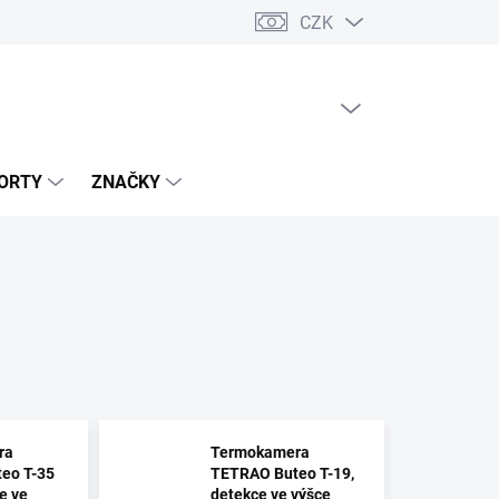
CZK
PRÁZDNÝ KOŠÍK
NÁKUPNÍ
KOŠÍK
ORTY
ZNAČKY
ra
Termokamera
eo T-35
TETRAO Buteo T-19,
e ve
detekce ve výšce