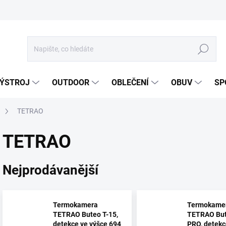
Hledat
ÝSTROJ
OUTDOOR
OBLEČENÍ
OBUV
SP
TETRAO
TETRAO
Nejprodávanější
Termokamera
Termokame
TETRAO Buteo T-15,
TETRAO But
detekce ve výšce 694
PRO, detekc