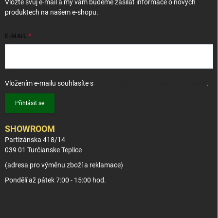
Vložte svůj e-mail a my vám budeme zasílat informace o nových
produktech na našem e-shopu.
E-MAIL
Vložením e-mailu souhlasíte s
podmínkami ochrany osobních údajů
.
Přihlásit se
SHOWROOM
Partizánska 418/14
039 01 Turčianske Teplice
(adresa pro výměnu zboží a reklamace)
Pondělí až pátek 7:00 - 15:00 hod.