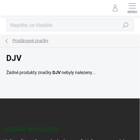
Přejít
na
obsah
Hledat
Prodávané značky
DJV
Žádné produkty značky
DJV
nebyly nalezeny...
Z
á
p
a
t
ODEBÍRAT NEWSLETTER
í