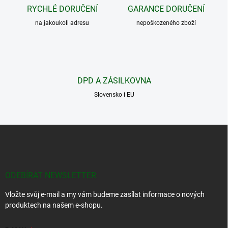
c
RYCHLÉ DORUČENÍ
GARANCE DORUČENÍ
í
na jakoukoli adresu
p
nepoškozeného zboží
r
v
k
y
v
DPD A ZÁSILKOVNA
ý
p
Slovensko i EU
i
s
u
Z
á
p
a
t
ODEBÍRAT NEWSLETTER
í
Vložte svůj e-mail a my vám budeme zasílat informace o nových
produktech na našem e-shopu.