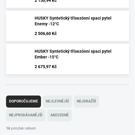
2 150,94 Kč
HUSKY Syntetický třísezónní spací pytel
Enemy -12°C
2 506,60 Kč
HUSKY Syntetický třísezónní spací pytel
Ember -15°C
2 675,97 Kč
Ř
a
DOPORUČUJEME
NEJLEVNĚJŠÍ
NEJDRAŽŠÍ
z
e
NEJPRODÁVANĚJŠÍ
ABECEDNĚ
n
í
16
položek celkem
p