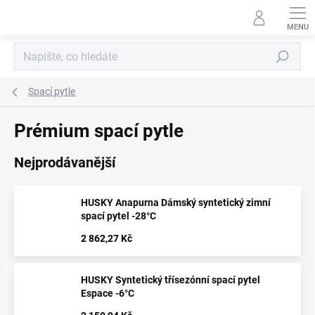
Přejít
na
obsah
Hledat
Spací pytle
Prémium spací pytle
Nejprodávanější
HUSKY Anapurna Dámský syntetický zimní
spací pytel -28°C
2 862,27 Kč
HUSKY Syntetický třísezónní spací pytel
Espace -6°C