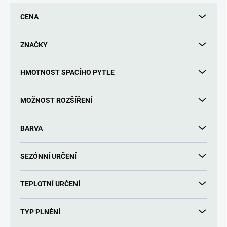
r
CENA
o
d
u
ZNAČKY
k
t
HMOTNOST SPACÍHO PYTLE
ů
MOŽNOST ROZŠÍŘENÍ
BARVA
SEZÓNNÍ URČENÍ
TEPLOTNÍ URČENÍ
TYP PLNĚNÍ