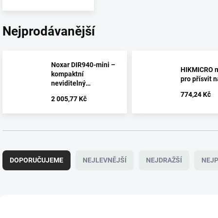
Nejprodávanější
Noxar DIR940-mini –
HIKMICRO 
kompaktní
pro přísvit
neviditelný
infračervený přísvit
774,24 Kč
2 005,77 Kč
940 nm s plynulou
regulací výkonu a
4000 mAh baterií
Ř
a
DOPORUČUJEME
NEJLEVNĚJŠÍ
NEJDRAŽŠÍ
NEJP
z
e
n
í
V
p
ý
NOVINKA
NOVINKA
NXR_DIR_850
NXR_