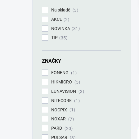
í
p
Na skladě
3
a
AKCE
n
2
e
NOVINKA
31
l
TIP
35
ZNAČKY
FONENG
1
HIKMICRO
5
LUNAVISION
3
NITECORE
1
NOCPIX
1
NOXAR
7
PARD
20
PULSAR
3