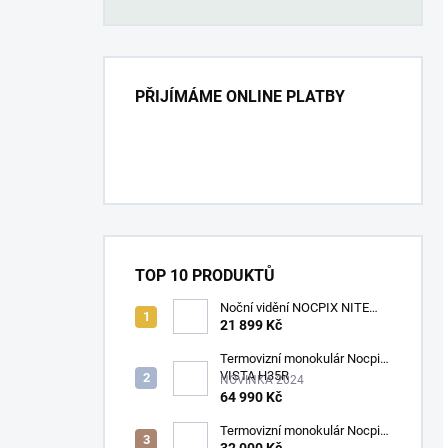
PŘIJÍMÁME ONLINE PLATBY
TOP 10 PRODUKTŮ
Noční vidění NOCPIX NITE
D70R
21 899 Kč
Termovizní monokulár Nocpix
VISTA H35R
NOVINKA 2024
64 990 Kč
Termovizní monokulár Nocpix
LUMI L35
32 000 Kč