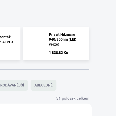
Přísvit Hikmicro
montáž
940/850nm (LED
 na ALPEX
verze)
1 838,82 Kč
RODÁVANĚJŠÍ
ABECEDNĚ
51
položek celkem
NOVINKA
DIR_940
NXR_DIR_980