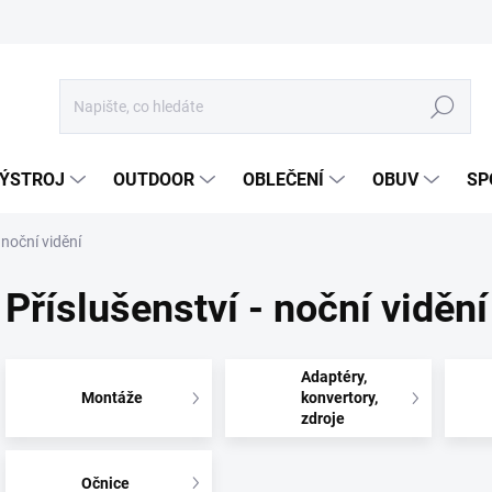
Hledat
ÝSTROJ
OUTDOOR
OBLEČENÍ
OBUV
SP
 noční vidění
Příslušenství - noční vidění
Adaptéry,
Montáže
konvertory,
zdroje
Očnice