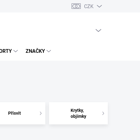
CZK
PRÁZDNÝ KOŠÍK
NÁKUPNÍ
KOŠÍK
ORTY
ZNAČKY
Krytky,
Přísvit
objímky