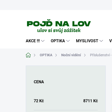
Přejít
na
obsah
AKCE !!!
OPTIKA
MYSLIVOST
V
Domů
OPTIKA
Noční vidění
Příslušenství -
P
o
s
CENA
t
r
a
n
72
Kč
8711
Kč
n