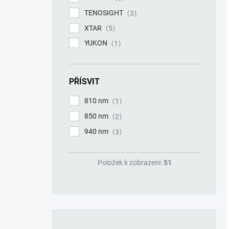
TENOSIGHT
3
XTAR
5
YUKON
1
PŘÍSVIT
810 nm
1
850 nm
2
940 nm
3
Položek k zobrazení:
51