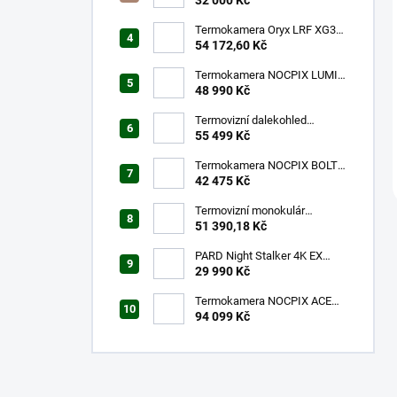
Termokamera Oryx LRF XG35
s laserovým dálkoměrem
54 172,60 Kč
Termokamera NOCPIX LUMI
H35R
48 990 Kč
Termovizní dalekohled
NOCPIX QUEST H35R
55 499 Kč
Termokamera NOCPIX BOLT
L35R
42 475 Kč
Termovizní monokulár
FALCON FQ35 2.0
51 390,18 Kč
PARD Night Stalker 4K EX
940nm LRF
29 990 Kč
Termokamera NOCPIX ACE
H50R
94 099 Kč