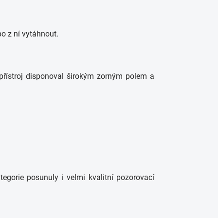
bo z ní vytáhnout.
š přístroj disponoval širokým zorným polem a
egorie posunuly i velmi kvalitní pozorovací