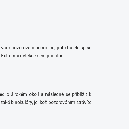
 se vám pozorovalo pohodlně, potřebujete spíše
 Extrémní detekce není prioritou.
ed o širokém okolí a následně se přiblížit k
také binokuláry, jelikož pozorováním strávíte