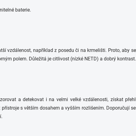
itelné baterie.
atší vzdálenost, například z posedu či na krmelišti. Proto, aby
ným polem. Důležitá je citlivost (nízké NETD) a dobrý kontrast.
orovat a detekovat i na velmi velké vzdálenosti, získat přehl
 přístroje s větším dosahem a vyšším rozlišením. Doporučují se 
í.