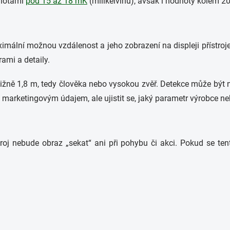
odnotami
pod 15 až 18 mK
(milikelvinů), avšak i hodnoty kolem 20
lní možnou vzdálenost a jeho zobrazení na displeji přístroje j
ami a detaily.
bližně 1,8 m, tedy člověka nebo vysokou zvěř. Detekce může být n
 marketingovým údajem, ale ujistit se, jaký parametr výrobce ne
roj nebude obraz „sekat“ ani při pohybu či akci. Pokud se tent