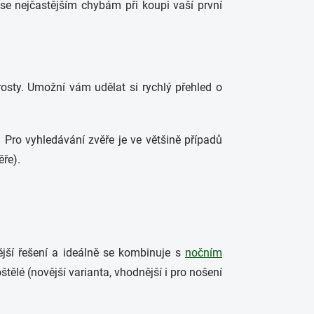
se nejčastějším chybám při koupi vaší první
orosty. Umožní vám udělat si rychlý přehled o
. Pro vyhledávání zvěře je ve většině případů
ěře).
ější řešení a ideálně se kombinuje s
nočním
štělé (novější varianta, vhodnější i pro nošení