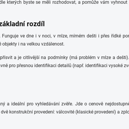
podle kterých byste se měli rozhodovat, a pomůže vám vyhnout 
základní rozdíl
. Funguje ve dne i v noci, v mlze, mírném dešti i přes řídké p
 objekty i na velkou vzdálenost.
přísvit a je citlivější na podmínky (má problém v mlze a dešti)
ně pro přesnou identifikaci detailů (např. identifikaci vysoké zv
sný a ideální pro vyhledávání zvěře. Jde o cenově nejdostupn
 dvě konstrukční provedení: válcovité (klasické provedení) a zplo