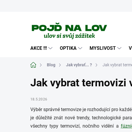
Přejít
na
obsah
AKCE !!!
OPTIKA
MYSLIVOST
V
Domů
Blog
Jak vybrať... ?
Jak vybrat term
Jak vybrat termovizi
18.5.2026
Výběr správné termovize je rozhodující pro každé
je důležité znát nové trendy, technologické pa
všechny typy termovizí, nočního vidění a
fúzní