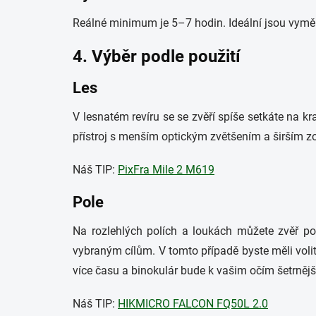
Reálné minimum je 5–7 hodin. Ideální jsou vyměn
4. Výběr podle použití
Les
V lesnatém revíru se se zvěří spíše setkáte na kr
přístroj s menším optickým zvětšením a širším zor
Náš TIP:
PixFra Mile 2 M619
Pole
Na rozlehlých polích a loukách můžete zvěř poz
vybraným cílům. V tomto případě byste měli volit
více času a binokulár bude k vašim očím šetrnějš
Náš TIP:
HIKMICRO FALCON FQ50L 2.0