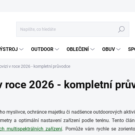
Hledat
ÝSTROJ
OUTDOOR
OBLEČENÍ
OBUV
SP
ovizi v roce 2026 - kompletní průvodce
 v roce 2026 - kompletní pr
ho myslivce, ochránce majetku či nadšence outdoorových aktivit
rametry a optimální nastavení zařízení podle terénu. Tento čl
ch multispektrálních zařízení
. Pomůže vám rychle se zorientov