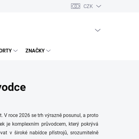
CZK
PRÁZDNÝ KOŠÍK
NÁKUPNÍ
KOŠÍK
ORTY
ZNAČKY
ůvodce
. V roce 2026 se trh výrazně posunul, a proto
ánek je komplexním průvodcem, který pokrývá
at v široké nabídce přístrojů, srozumitelně