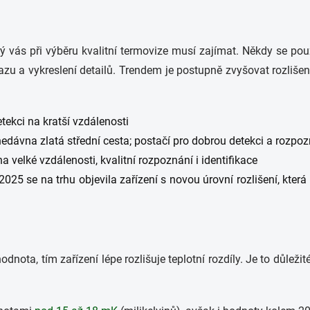
rý vás při výběru kvalitní termovize musí zajímat. Někdy se p
razu a vykreslení detailů. Trendem je postupně zvyšovat rozlišen
tekci na kratší vzdálenosti
dávna zlatá střední cesta; postačí pro dobrou detekci a rozpozn
 velké vzdálenosti, kvalitní rozpoznání i identifikace
25 se na trhu objevila zařízení s novou úrovní rozlišení, která t
dnota, tím zařízení lépe rozlišuje teplotní rozdíly. Je to důležité