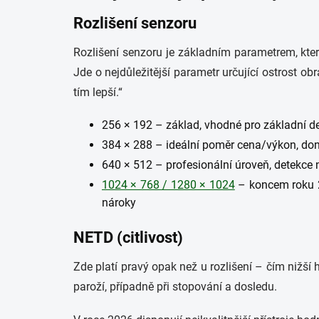
Rozlišení senzoru
Rozlišení senzoru je základním parametrem, kte
Jde o nejdůležitější parametr určující ostrost ob
tím lepší.“
256 × 192 – základ, vhodné pro základní de
384 × 288 – ideální poměr cena/výkon, done
640 × 512 – profesionální úroveň, detekce na
1024 × 768 / 1280 × 1024
– koncem roku 20
nároky
NETD (citlivost)
Zde platí pravý opak než u rozlišení – čím nižší ho
paroží, případně při stopování a dosledu.