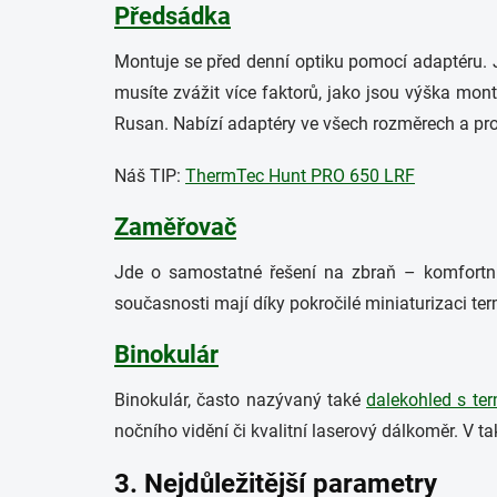
Předsádka
Montuje se před denní optiku pomocí adaptéru. J
musíte zvážit více faktorů, jako jsou výška mo
Rusan. Nabízí adaptéry ve všech rozměrech a pr
Náš TIP:
ThermTec Hunt PRO 650 LRF
Zaměřovač
Jde o samostatné řešení na zbraň – komfortní,
současnosti mají díky pokročilé miniaturizaci te
Binokulár
Binokulár, často nazývaný také
dalekohled s ter
nočního vidění či kvalitní laserový dálkoměr. V 
3. Nejdůležitější parametry