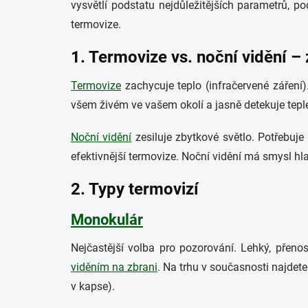
vysvětlí podstatu nejdůležitějších parametrů, 
termovize.
1. Termovize vs. noční vidění – 
Termovize
zachycuje teplo (infračervené záření)
všem živém ve vašem okolí a jasně detekuje teplé
Noční vidění
zesiluje zbytkové světlo. Potřebuje 
efektivnější termovize. Noční vidění má smysl hlav
2. Typy termovizí
Monokulár
Nejčastější volba pro pozorování. Lehký, přeno
viděním na zbrani
. Na trhu v současnosti najdete
v kapse).