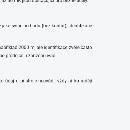
 až 30 mK jsou dostačující pro běžné účely.
ako svítícího bodu (bez kontur), identifikace
apříklad 2000 m, ale identifikace zvěře často
bo prodejce u zařízení uvádí.
o údaj u přístroje neuvádí, vždy si ho raději