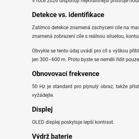
V roce 2026 disponují nejkvalitnější přístroje h
Detekce vs. identifikace
Zatímco detekce znamená zachycení cíle na maximá
znamená zobrazení cíle s reálnou siluetou, kontur
Obvykle se tento údaj uvádí pro cíl s výškou při
jen 300–600 m. Proto byste se neměli řídit pouze
Obnovovací frekvence
50 Hz je standard pro plynulý obraz, takže příst
vyžádejte.
Displej
OLED displej poskytuje lepší kontrast.
Výdrž baterie