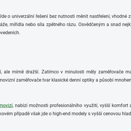
de o univerzální řešení bez nutnosti měnit nastřelení, vhodné z
ntáže, mířidla nebo síla zpětného rázu. Osvědčeným a snad nej
ovedeních.
 ale mírně dražší. Zatímco v minulosti měly zaměřovače masi
rmovizní zaměřovače tvar klasické denní optiky a působí mnohem
movizí
, nabízí možnosti profesionálního využití, vyšší komfort
takovém případě však jde o high-end modely s vyšší cenovou hlad