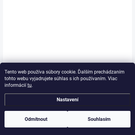
NOVINKA
010-02875-00
TIP
Tento web používa súbory cookie. Ďalším prechádzaním
tohto webu vyjadrujete súhlas s ich používaním. Viac
informácií
tu
.
Nastavení
Odmítnout
Souhlasím
Wattmetr Garmin Rally RK 210