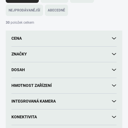
z
e
NEJPRODÁVANĚJŠÍ
ABECEDNĚ
n
í
30
položek celkem
p
r
CENA
o
d
u
ZNAČKY
k
t
DOSAH
ů
HMOTNOST ZAŘÍZENÍ
INTEGROVANÁ KAMERA
KONEKTIVITA