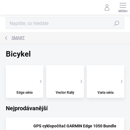
Přejít
na
obsah
Hledat
SMART
Bicykel
Edge séria
Vector Rally
Varia séria
Nejprodávanější
GPS cyklopočítač GARMIN Edge 1050 Bundle