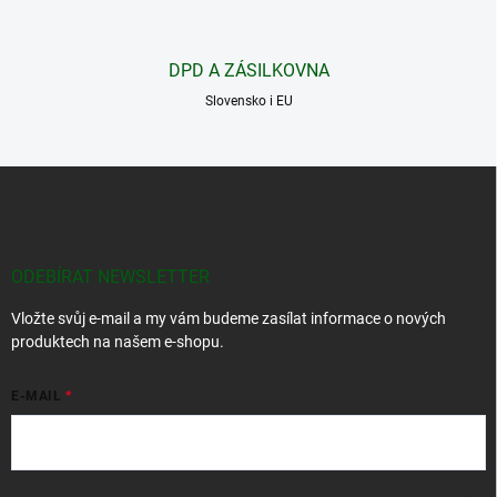
k
y
v
DPD A ZÁSILKOVNA
ý
p
Slovensko i EU
i
s
u
Z
á
p
a
t
ODEBÍRAT NEWSLETTER
í
Vložte svůj e-mail a my vám budeme zasílat informace o nových
produktech na našem e-shopu.
E-MAIL