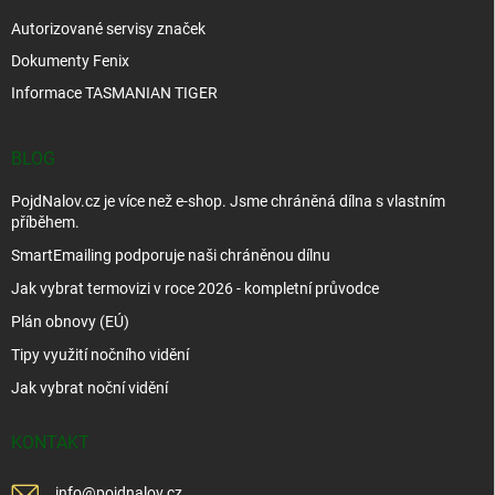
Autorizované servisy značek
Dokumenty Fenix
Informace TASMANIAN TIGER
BLOG
PojdNalov.cz je více než e-shop. Jsme chráněná dílna s vlastním
příběhem.
SmartEmailing podporuje naši chráněnou dílnu
Jak vybrat termovizi v roce 2026 - kompletní průvodce
Plán obnovy (EÚ)
Tipy využití nočního vidění
Jak vybrat noční vidění
KONTAKT
info
@
pojdnalov.cz