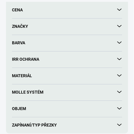
r
CENA
o
d
u
ZNAČKY
k
t
BARVA
ů
IRR OCHRANA
MATERIÁL
MOLLE SYSTÉM
OBJEM
ZAPÍNANÍ/TYP PŘEZKY