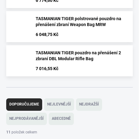
6 774,60 Kč
TASMANIAN TIGER polstrované pouzdro na
přenášení zbraní Weapon Bag MRW
6 048,75 Kč
TASMANIAN TIGER pouzdro na přenášení 2
zbraní DBL Modular Rifle Bag
7 016,55 Kč
Ř
a
DOPORUČUJEME
NEJLEVNĚJŠÍ
NEJDRAŽŠÍ
z
e
NEJPRODÁVANĚJŠÍ
ABECEDNĚ
n
í
11
položek celkem
p