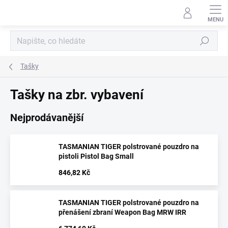
Přejít
na
obsah
Hledat
Tašky
Tašky na zbr. vybavení
Nejprodávanější
TASMANIAN TIGER polstrované pouzdro na
pistoli Pistol Bag Small
846,82 Kč
TASMANIAN TIGER polstrované pouzdro na
přenášení zbraní Weapon Bag MRW IRR