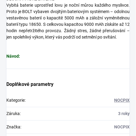
Vybitá baterie uprostřed lovu je noční můrou každého myslivce.
Proto je BOLT vybaven dvojitým bateriovým systémem – odolnou
vestavěnou baterií o kapacitě 5000 mAh a záložní vyměnitelnou
baterií typu 18650. S celkovou kapacitou 9000 mAh získáte až 12
hodin nepřetržitého provozu. Žádný stres, žádné přerušování –
jen spolehlivý výkon, který vás podrží od setmění po svítání.
Návod:
Doplňkové parametry
Kategorie
:
NOCPIX
Záruka
:
3 roky
Značka
:
NOCPIX