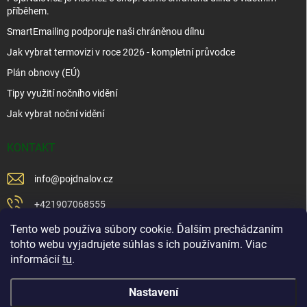
příběhem.
SmartEmailing podporuje naši chráněnou dílnu
Jak vybrat termovizi v roce 2026 - kompletní průvodce
Plán obnovy (EÚ)
Tipy využití nočního vidění
Jak vybrat noční vidění
KONTAKT
info
@
pojdnalov.cz
+421907068555
Tento web používa súbory cookie. Ďalším prechádzaním
+421902479599
tohto webu vyjadrujete súhlas s ich používaním. Viac
https://www.facebook.com/www.podnalov.sk
informácií
tu
.
podnalov
Nastavení