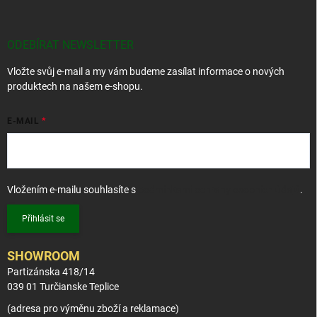
p
a
t
ODEBÍRAT NEWSLETTER
í
Vložte svůj e-mail a my vám budeme zasílat informace o nových
produktech na našem e-shopu.
E-MAIL
Vložením e-mailu souhlasíte s
podmínkami ochrany osobních údajů
.
Přihlásit se
SHOWROOM
Partizánska 418/14
039 01 Turčianske Teplice
(adresa pro výměnu zboží a reklamace)