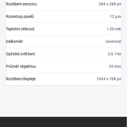
Rozlišení senzoru
:
384 x 288 px
Rozestup pixelů
:
12 µm
Teplotní citlivost
:
< 20 mK
Dálkoměr
:
laserový
Optické zvětšení
:
3,5-14x
Průměr objektivu
:
35 mm
Rozlišení displeje
:
1024 x 768 px
Z
á