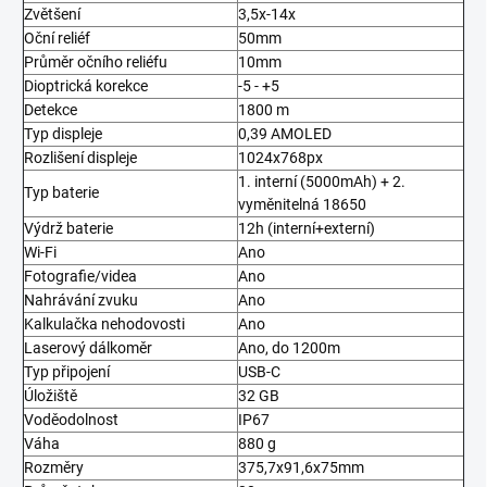
Zvětšení
3,5x-14x
Oční reliéf
50mm
Průměr očního reliéfu
10mm
Dioptrická korekce
-5 - +5
Detekce
1800 m
Typ displeje
0,39 AMOLED
Rozlišení displeje
1024x768px
1. interní (5000mAh) + 2.
Typ baterie
vyměnitelná 18650
Výdrž baterie
12h (interní+externí)
Wi-Fi
Ano
Fotografie/videa
Ano
Nahrávání zvuku
Ano
Kalkulačka nehodovosti
Ano
Laserový dálkoměr
Ano, do 1200m
Typ připojení
USB-C
Úložiště
32 GB
Voděodolnost
IP67
Váha
880 g
Rozměry
375,7x91,6x75mm