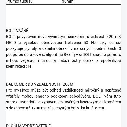
Průměr tubusu
30mm
BOLT VÁŽNĚ
BOLT je vybaven nově vyvinutým senzorem s citlivostí ≤20 mK
NETD a vysokou obnovovací frekvencí 50 Hz, díky čemuž
poskytuje plynulý a detailní obraz i v náročných podmínkách. S
podporou obrazového algoritmu Reality+ si BOLT snadno poradí s
mlhou, vegetací i tmou a nabízí ostrý obraz a spolehlivou
identifikaci cíle.
DÁLKOMĚR DO VZDÁLENOSTI 1200M
Pro myslivce může být odhad vzdálenosti náročný a nepřesné
výstřely mohou snadno podkopat sebedůvěru. BOLT vám tuto
starost usnadní - je vybaven vestavěným laserovým dálkoměrem
s dosahem až 1200 metrů a chytrým balis. kalkulátorem.
DLOUHÁ VÝDRŽ BATERIE