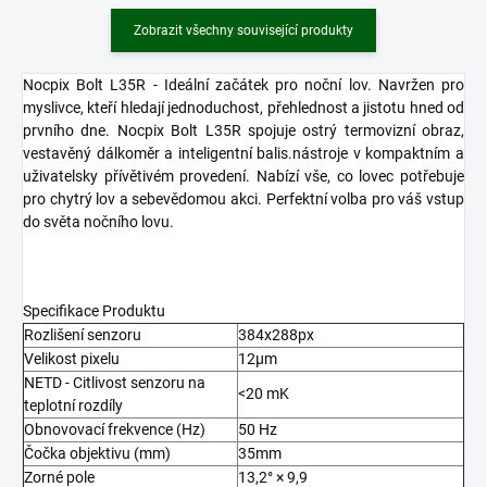
Zobrazit všechny související produkty
Nocpix Bolt L35R - Ideální začátek pro noční lov. Navržen pro
myslivce, kteří hledají jednoduchost, přehlednost a jistotu hned od
prvního dne. Nocpix Bolt L35R spojuje ostrý termovizní obraz,
vestavěný dálkoměr a inteligentní balis.nástroje v kompaktním a
uživatelsky přívětivém provedení. Nabízí vše, co lovec potřebuje
pro chytrý lov a sebevědomou akci. Perfektní volba pro váš vstup
do světa nočního lovu.
Specifikace Produktu
Rozlišení senzoru
384x288px
Velikost pixelu
12µm
NETD - Citlivost senzoru na
<20 mK
teplotní rozdíly
Obnovovací frekvence (Hz)
50 Hz
Čočka objektivu (mm)
35mm
Zorné pole
13,2° × 9,9