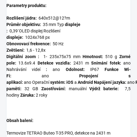
Parametry produktu:
Rozlišení jádra:
640x512@12?m
Průměr objektivu:
35 mm Typ
displeje
:
0,39´OLED displej
Rozlišení
displeje:
1024x768 px
Obnovovací frekvence:
50 Hz
Zvětšení:
1,6 - 12,8x
Digitální zoom
:
1-
235x75x75 mm
Hmotnost:
510 g
Zorné
pole:
13.6x9.4
Detekce vozidla:
2431 m
Snímání fotek:
ano
Nahrávání
videí
:
ano
Odolnost:
IP67
Funkce Wi-
Fi:
ano
Propojení s
aplikací:
ano
Operační
systém:
iOS
a
Android
Napájení
jazyka:
ano
paměti:
32 GB
Zaostřování:
manuální
Výdrž baterie:
7,5
hodiny
Záruka:
2 roky
Obsah balení:
Termovize TETRAO Buteo T-35 PRO, detekce na 2431 m