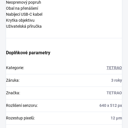
Neoprenový popruh
Obal na přenášení
Nabíjecí USB-C kabel
Krytka objektivu
Uživatelská příručka
Doplňkové parametry
Kategorie
:
TETRAO
Záruka
:
3 roky
Značka
:
TETRAO
Rozlišení senzoru
:
640 x 512 px
Rozestup pixelů
:
12 µm