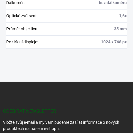
Dálkoměr
:
bez dálkoměru
Optické zvětšení
:
1,6x
Průměr objektivu
:
35 mm
Rozlišení displeje
:
1024 x 768 px
Z
á
p
a
t
ODEBÍRAT NEWSLETTER
í
Vložte svůj e-mail a my vám budeme zasílat informace o nových
produktech na našem e-shopu.