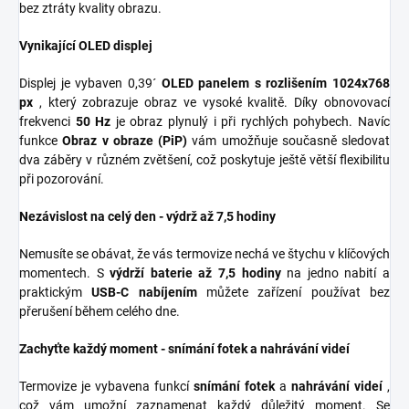
bez ztráty kvality obrazu.
Vynikající OLED displej
Displej je vybaven 0,39´
OLED panelem s rozlišením 1024x768
px
, který zobrazuje obraz ve vysoké kvalitě. Díky obnovovací
frekvenci
50 Hz
je obraz plynulý i při rychlých pohybech. Navíc
funkce
Obraz v obraze (PiP)
vám umožňuje současně sledovat
dva záběry v různém zvětšení, což poskytuje ještě větší flexibilitu
při pozorování.
Nezávislost na celý den - výdrž až 7,5 hodiny
Nemusíte se obávat, že vás termovize nechá ve štychu v klíčových
momentech. S
výdrží baterie až 7,5 hodiny
na jedno nabití a
praktickým
USB-C nabíjením
můžete zařízení používat bez
přerušení během celého dne.
Zachyťte každý moment - snímání fotek a nahrávání videí
Termovize je vybavena funkcí
snímání fotek
a
nahrávání videí
,
což vám umožní zaznamenat každý důležitý moment. Se