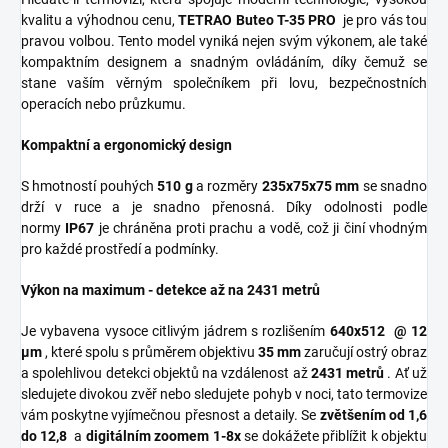
kvalitu a výhodnou cenu,
TETRAO Buteo T-35 PRO
je pro vás tou
pravou volbou. Tento model vyniká nejen svým výkonem, ale také
kompaktním designem a snadným ovládáním, díky čemuž se
stane vaším věrným společníkem při lovu, bezpečnostních
operacích nebo průzkumu.
Kompaktní a ergonomický design
S hmotností pouhých
510 g
a rozměry
235x75x75 mm
se snadno
drží v ruce a je snadno přenosná. Díky odolnosti podle
normy
IP67
je chráněna proti prachu a vodě, což ji činí vhodným
pro každé prostředí a podmínky.
Výkon na maximum - detekce až na 2431 metrů
Je vybavena vysoce citlivým jádrem s rozlišením
640x512
@
12
µm
, které spolu s průměrem objektivu
35 mm
zaručují ostrý obraz
a spolehlivou detekci objektů na vzdálenost až
2431 metrů
. Ať už
sledujete divokou zvěř nebo sledujete pohyb v noci, tato termovize
vám poskytne vyjímečnou přesnost a detaily. Se
zvětšením od 1,6
do 12,8
a
digitálním zoomem 1-8x
se dokážete přiblížit k objektu