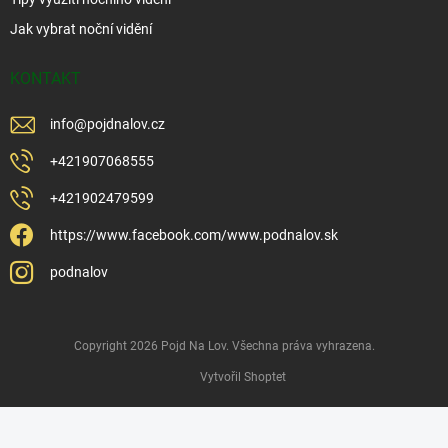
Jak vybrat noční vidění
KONTAKT
info
@
pojdnalov.cz
+421907068555
+421902479599
https://www.facebook.com/www.podnalov.sk
podnalov
Copyright 2026
Pojd Na Lov
. Všechna práva vyhrazena.
Vytvořil Shoptet