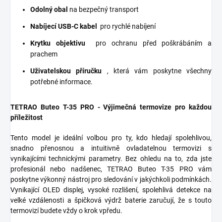
Odolný obal
na bezpečný transport
Nabíjecí USB-C kabel
pro rychlé nabíjení
Krytku objektivu
pro ochranu před poškrábáním a
prachem
Uživatelskou příručku
, která vám poskytne všechny
potřebné informace.
TETRAO Buteo T-35 PRO - Výjimečná termovize pro každou
příležitost
Tento model je ideální volbou pro ty, kdo hledají spolehlivou,
snadno přenosnou a intuitivně ovladatelnou termovizi s
vynikajícími technickými parametry. Bez ohledu na to, zda jste
profesionál nebo nadšenec, TETRAO Buteo T-35 PRO vám
poskytne výkonný nástroj pro sledování v jakýchkoli podmínkách.
Vynikající OLED displej, vysoké rozlišení, spolehlivá detekce na
velké vzdálenosti a špičková výdrž baterie zaručují, že s touto
termovizí budete vždy o krok vpředu.