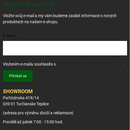
r
t
ODEBÍRAT NEWSLETTER
v
í
k
Vložte svůj e-mail a my vám budeme zasílat informace o nových
y
produktech na našem e-shopu.
v
ý
p
E-MAIL
i
s
u
Vložením e-mailu souhlasíte s
podmínkami ochrany osobních údajů
.
Přihlásit se
SHOWROOM
Partizánska 418/14
039 01 Turčianske Teplice
(adresa pro výměnu zboží a reklamace)
Pondělí až pátek 7:00 - 15:00 hod.