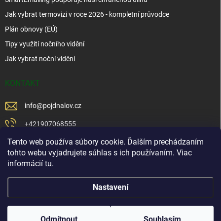
Jak vybrat termovizi v roce 2026 - kompletní průvodce
Plán obnovy (EÚ)
Tipy využití nočního vidění
Jak vybrat noční vidění
KONTAKT
info
@
pojdnalov.cz
+421907068555
Tento web používa súbory cookie. Ďalším prechádzaním
+421902479599
tohto webu vyjadrujete súhlas s ich používaním. Viac
https://www.facebook.com/www.podnalov.sk
informácií
tu
.
podnalov
Nastavení
Copyright 2026
Pojd Na Lov
. Všechna práva vyhrazena.
Odmítnout
Souhlasím