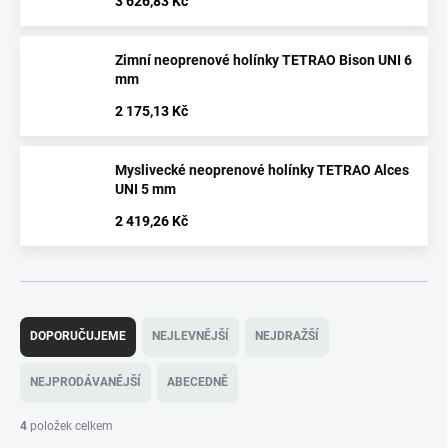
3 626,83 Kč
Zimní neoprenové holínky TETRAO Bison UNI 6
mm
2 175,13 Kč
Myslivecké neoprenové holínky TETRAO Alces
UNI 5 mm
2 419,26 Kč
Ř
a
DOPORUČUJEME
NEJLEVNĚJŠÍ
NEJDRAŽŠÍ
z
e
NEJPRODÁVANĚJŠÍ
ABECEDNĚ
n
í
4
položek celkem
p