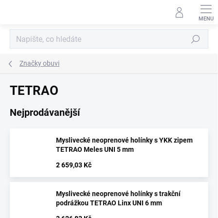
Přejít
na
obsah
Hledat
Značky obuvi
TETRAO
Nejprodávanější
Myslivecké neoprenové holínky s YKK zipem
TETRAO Meles UNI 5 mm
2 659,03 Kč
Myslivecké neoprenové holínky s trakční
podrážkou TETRAO Linx UNI 6 mm