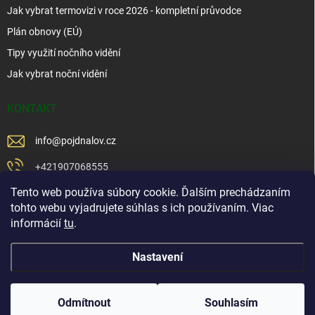
Jak vybrat termovizi v roce 2026 - kompletní průvodce
Plán obnovy (EÚ)
Tipy využití nočního vidění
Jak vybrat noční vidění
KONTAKT
info
@
pojdnalov.cz
+421907068555
Tento web používa súbory cookie. Ďalším prechádzaním
+421902479599
tohto webu vyjadrujete súhlas s ich používaním. Viac
https://www.facebook.com/www.podnalov.sk
informácií
tu
.
podnalov
Nastavení
Copyright 2026
Pojd Na Lov
. Všechna práva vyhrazena.
Odmítnout
Souhlasím