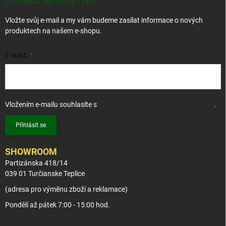
t
ODEBÍRAT NEWSLETTER
í
Vložte svůj e-mail a my vám budeme zasílat informace o nových
produktech na našem e-shopu.
E-MAIL
Vložením e-mailu souhlasíte s
podmínkami ochrany osobních údajů
.
Přihlásit se
SHOWROOM
Partizánska 418/14
039 01 Turčianske Teplice
(adresa pro výměnu zboží a reklamace)
Pondělí až pátek 7:00 - 15:00 hod.