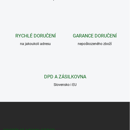
O
v
l
á
d
a
c
RYCHLÉ DORUČENÍ
GARANCE DORUČENÍ
í
na jakoukoli adresu
p
nepoškozeného zboží
r
v
k
y
v
DPD A ZÁSILKOVNA
ý
p
Slovensko i EU
i
s
u
Z
á
p
a