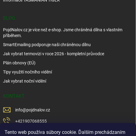
BLOG
PojdNalov.cz je více než e-shop. Jsme chráněná dílna s vlastním
příběhem.
SmartEmailing podporuje naši chráněnou dílnu
Jak vybrat termovizi v roce 2026 - kompletní průvodce
Plán obnovy (EÚ)
Tipy využití nočního vidění
Jak vybrat noční vidění
KONTAKT
info
@
pojdnalov.cz
+421907068555
Tento web používa súbory cookie. Ďalším prechádzaním
+421902479599