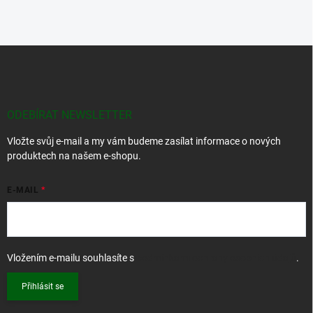
v
l
á
d
Z
a
á
c
p
í
p
a
r
t
ODEBÍRAT NEWSLETTER
v
í
k
Vložte svůj e-mail a my vám budeme zasílat informace o nových
y
produktech na našem e-shopu.
v
ý
p
E-MAIL
i
s
u
Vložením e-mailu souhlasíte s
podmínkami ochrany osobních údajů
.
Přihlásit se