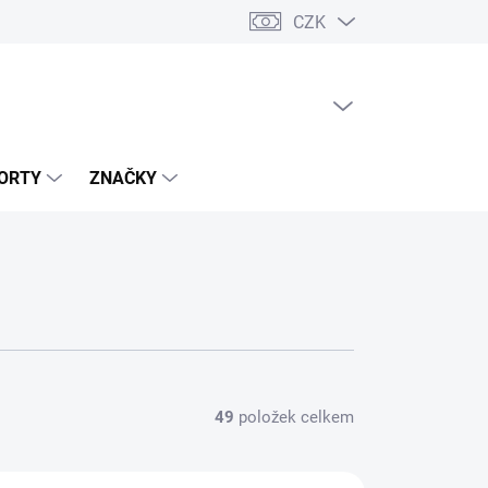
CZK
PRÁZDNÝ KOŠÍK
NÁKUPNÍ
KOŠÍK
ORTY
ZNAČKY
49
položek celkem