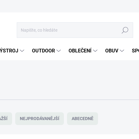
Hledat
ÝSTROJ
OUTDOOR
OBLEČENÍ
OBUV
SP
ŽŠÍ
NEJPRODÁVANĚJŠÍ
ABECEDNĚ