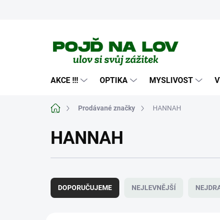
Přejít
na
obsah
AKCE !!!
OPTIKA
MYSLIVOST
V
Domů
Prodávané značky
HANNAH
HANNAH
Ř
a
DOPORUČUJEME
NEJLEVNĚJŠÍ
NEJDRA
z
e
n
V