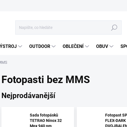
Hledat
ÝSTROJ
OUTDOOR
OBLEČENÍ
OBUV
SP
 MMS
Fotopasti bez MMS
Nejprodávanější
Sada fotopásků
Fotopast S
TETRAO Ninox 32
FLEX-DARK
Mpx 940 nm
DVOJBALEN