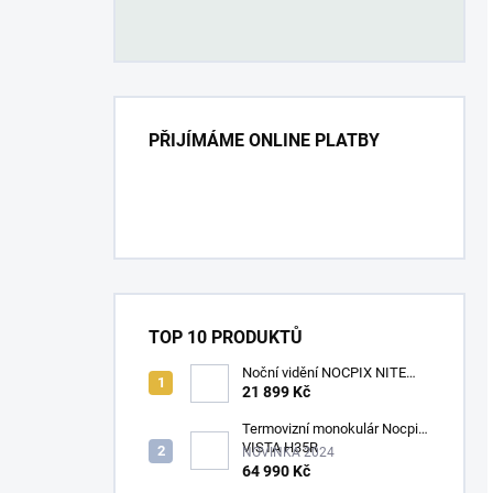
PŘIJÍMÁME ONLINE PLATBY
TOP 10 PRODUKTŮ
Noční vidění NOCPIX NITE
D70R
21 899 Kč
Termovizní monokulár Nocpix
VISTA H35R
NOVINKA 2024
64 990 Kč