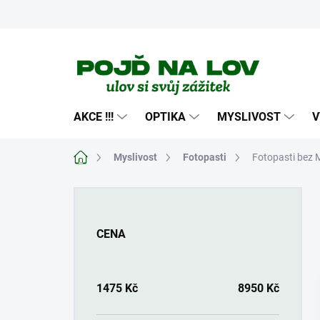
Přejít
na
obsah
AKCE !!!
OPTIKA
MYSLIVOST
V
Domů
Myslivost
Fotopasti
Fotopasti bez
P
o
s
CENA
t
r
a
n
1475
Kč
8950
Kč
n