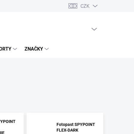
CZK
PRÁZDNÝ KOŠÍK
NÁKUPNÍ
KOŠÍK
ORTY
ZNAČKY
PYPOINT
Fotopast SPYPOINT
FLEX-DARK
IE