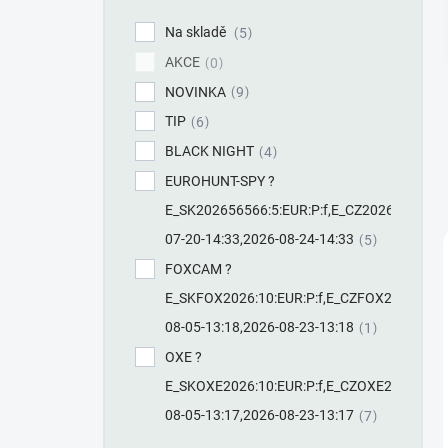
í
p
Na skladě
5
a
AKCE
n
0
e
NOVINKA
9
l
TIP
6
BLACK NIGHT
4
EUROHUNT-SPY ?
E_SK202656566:5:EUR:P:f,E_CZ20265655:5:C
07-20-14:33,2026-08-24-14:33
5
FOXCAM ?
E_SKFOX2026:10:EUR:P:f,E_CZFOX2026:10:CZ
08-05-13:18,2026-08-23-13:18
1
OXE ?
E_SKOXE2026:10:EUR:P:f,E_CZOXE2026:10:CZ
08-05-13:17,2026-08-23-13:17
7