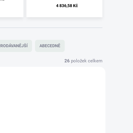
4 836,58 Kč
RODÁVANĚJŠÍ
ABECEDNĚ
26
položek celkem
NOVINKA
680621
680622
TIP