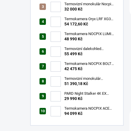
Termovizní monokulár Nocpix
LUMI L35
32 000 Kč
Termokamera Oryx LRF XG35
s laserovým dálkoměrem
54 172,60 Kč
Termokamera NOCPIX LUMI
H35R
48 990 Kč
Termovizní dalekohled
NOCPIX QUEST H35R
55 499 Kč
Termokamera NOCPIX BOLT
L35R
42 475 Kč
Termovizní monokulár
FALCON FQ35 2.0
51 390,18 Kč
PARD Night Stalker 4K EX
940nm LRF
29 990 Kč
Termokamera NOCPIX ACE
H50R
94 099 Kč