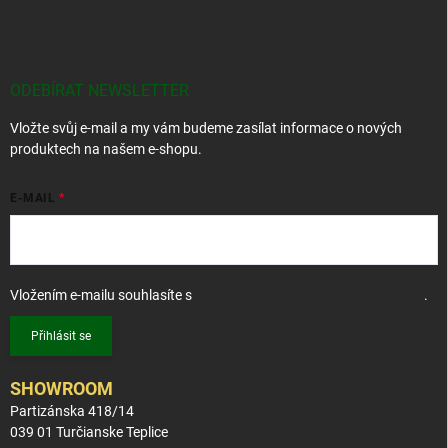
Z
á
p
a
t
ODEBÍRAT NEWSLETTER
í
Vložte svůj e-mail a my vám budeme zasílat informace o nových
produktech na našem e-shopu.
E-MAIL
Vložením e-mailu souhlasíte s
podmínkami ochrany osobních údajů
.
Přihlásit se
SHOWROOM
Partizánska 418/14
039 01 Turčianske Teplice