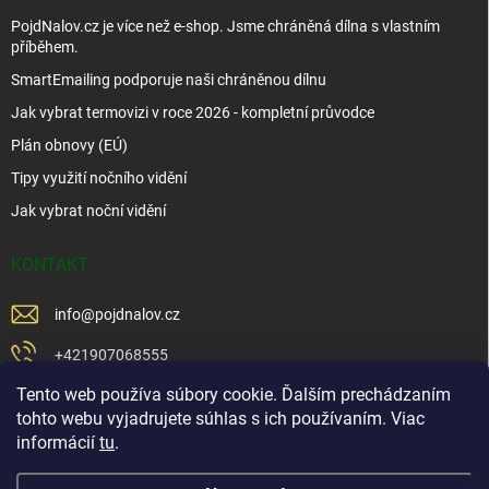
PojdNalov.cz je více než e-shop. Jsme chráněná dílna s vlastním
příběhem.
SmartEmailing podporuje naši chráněnou dílnu
Jak vybrat termovizi v roce 2026 - kompletní průvodce
Plán obnovy (EÚ)
Tipy využití nočního vidění
Jak vybrat noční vidění
KONTAKT
info
@
pojdnalov.cz
+421907068555
Tento web používa súbory cookie. Ďalším prechádzaním
+421902479599
tohto webu vyjadrujete súhlas s ich používaním. Viac
https://www.facebook.com/www.podnalov.sk
informácií
tu
.
podnalov