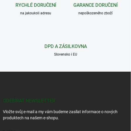
c
RYCHLÉ DORUČENÍ
GARANCE DORUČENÍ
í
na jakoukoli adresu
p
nepoškozeného zboží
r
v
k
y
v
DPD A ZÁSILKOVNA
ý
p
Slovensko i EU
i
s
u
Z
á
p
a
t
ODEBÍRAT NEWSLETTER
í
Vložte svůj e-mail a my vám budeme zasílat informace o nových
produktech na našem e-shopu.