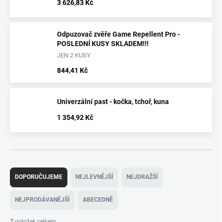
3 626,83 Kč
Odpuzovač zvěře Game Repellent Pro -
POSLEDNÍ KUSY SKLADEM!!!
JEN 2 KUSY
844,41 Kč
Univerzální past - kočka, tchoř, kuna
1 354,92 Kč
Ř
a
DOPORUČUJEME
NEJLEVNĚJŠÍ
NEJDRAŽŠÍ
z
e
NEJPRODÁVANĚJŠÍ
ABECEDNĚ
n
í
7
položek celkem