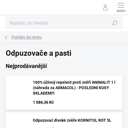
Přejít
na
obsah
Hledat
Potřeby do revíru
Odpuzovače a pasti
Nejprodávanější
100% účinný repelent proti zvěři ANIMALIT 1 l
(náhrada za ARMACOL) - POSLEDNÍ KUSY
SKLADEM!!!
1 086,36 Kč
Odpuzovač divoké zvěře KORNITOL ROT 5L