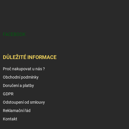
FACEBOOK
DŮLEŽITÉ INFORMACE
Proč nakupovat u nás ?
Obchodní podmínky
Doručení a platby
GDPR
Odstoupení od smlouvy
Reklamační řád
Kontakt