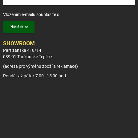
u
Vložením e-mailu souhlasíte s
podmínkami ochrany osobních údajů
.
Přihlásit se
SHOWROOM
Partizánska 418/14
039 01 Turčianske Teplice
(adresa pro výměnu zboží a reklamace)
Pondělí až pátek 7:00 - 15:00 hod.