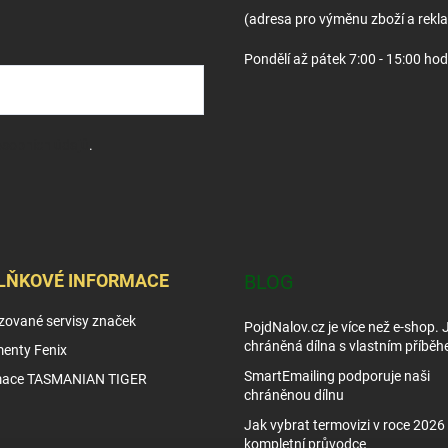
v
(adresa pro výměnu zboží a rekl
ý
p
Pondělí až pátek 7:00 - 15:00 hod
i
s
u
sobních údajů
.
LŇKOVÉ INFORMACE
BLOG
zované servisy značek
PojdNalov.cz je více než e-shop.
chráněná dílna s vlastním příběh
enty Fenix
SmartEmailing podporuje naši
mace TASMANIAN TIGER
chráněnou dílnu
Jak vybrat termovizi v roce 2026 
kompletní průvodce