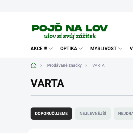
Přejít
na
obsah
AKCE !!!
OPTIKA
MYSLIVOST
V
Domů
Prodávané značky
VARTA
VARTA
Ř
a
DOPORUČUJEME
NEJLEVNĚJŠÍ
NEJDRA
z
e
n
V