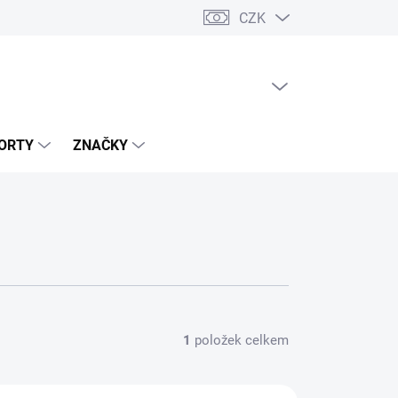
CZK
PRÁZDNÝ KOŠÍK
NÁKUPNÍ
KOŠÍK
ORTY
ZNAČKY
1
položek celkem