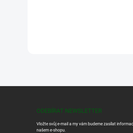
VARTA 56706 AA 2100mAh /4ks Nabíjení bez
paměťového efektuVhodné pro všechny
nabíječky a všechny standardní přístroje
Z
á
p
a
ODEBÍRAT NEWSLETTER
t
í
Vložte svůj e-mail a my vám budeme zasílat informa
našem e-shopu.