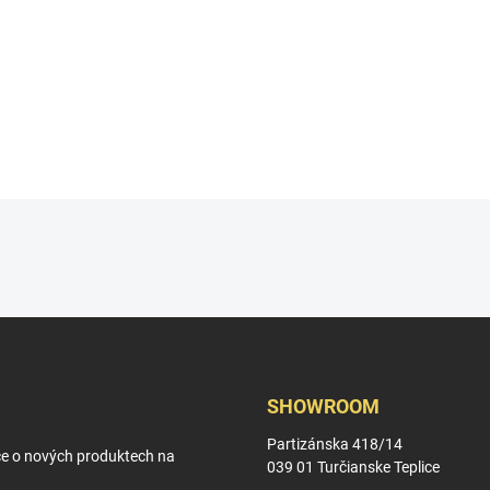
O
v
l
á
d
a
c
í
p
SHOWROOM
r
v
Partizánska 418/14
k
ce o nových produktech na
039 01 Turčianske Teplice
y