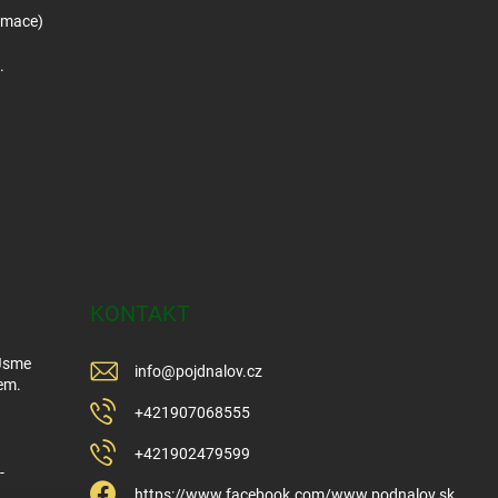
amace)
.
KONTAKT
 Jsme
info
@
pojdnalov.cz
em.
+421907068555
+421902479599
-
https://www.facebook.com/www.podnalov.sk