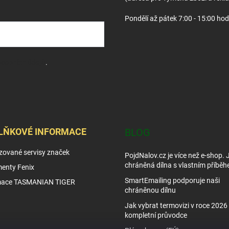
ý
p
Pondělí až pátek 7:00 - 15:00 hod
i
s
u
sobních údajů
.
LŇKOVÉ INFORMACE
BLOG
zované servisy značek
PojdNalov.cz je více než e-shop.
chráněná dílna s vlastním příběh
enty Fenix
SmartEmailing podporuje naši
mace TASMANIAN TIGER
chráněnou dílnu
Jak vybrat termovizi v roce 2026 
kompletní průvodce