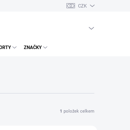
CZK
PRÁZDNÝ KOŠÍK
NÁKUPNÍ
KOŠÍK
ORTY
ZNAČKY
1
položek celkem