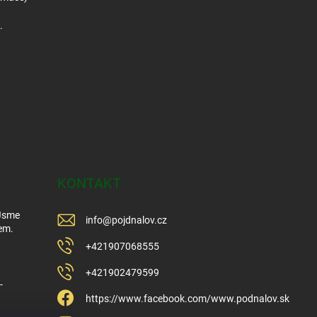
.
KONTAKT
 Jsme
info
@
pojdnalov.cz
em.
+421907068555
+421902479599
-
https://www.facebook.com/www.podnalov.sk