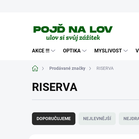
Přejít
na
obsah
AKCE !!!
OPTIKA
MYSLIVOST
V
Domů
Prodávané značky
RISERVA
RISERVA
Ř
a
DOPORUČUJEME
NEJLEVNĚJŠÍ
NEJDRA
z
e
n
V