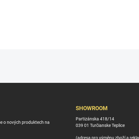
O
v
l
á
d
a
c
í
p
SHOWROOM
r
v
Partizánska 418/14
k
ce o nových produktech na
039 01 Turčianske Teplice
y
v
(adresa pro výměnu zboží a rekl