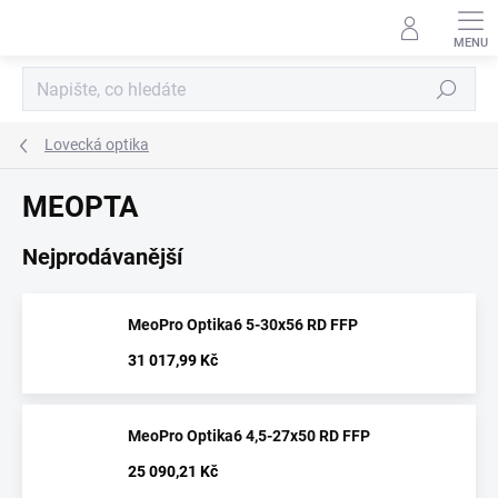
Přejít
na
obsah
Hledat
Lovecká optika
MEOPTA
Nejprodávanější
MeoPro Optika6 5-30x56 RD FFP
31 017,99 Kč
MeoPro Optika6 4,5-27x50 RD FFP
25 090,21 Kč