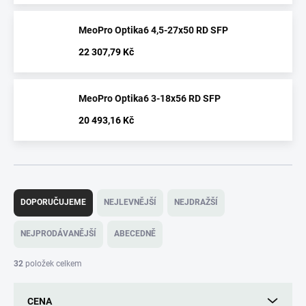
MeoPro Optika6 4,5-27x50 RD SFP
22 307,79 Kč
MeoPro Optika6 3-18x56 RD SFP
20 493,16 Kč
Ř
a
DOPORUČUJEME
NEJLEVNĚJŠÍ
NEJDRAŽŠÍ
z
e
NEJPRODÁVANĚJŠÍ
ABECEDNĚ
n
í
32
položek celkem
p
r
CENA
o