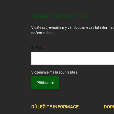
á
p
a
ODEBÍRAT NEWSLETTER
t
í
Vložte svůj e-mail a my vám budeme zasílat informa
našem e-shopu.
E-MAIL
Vložením e-mailu souhlasíte s
podmínkami ochrany o
Přihlásit se
DŮLEŽITÉ INFORMACE
DOP