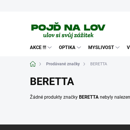
Přejít
na
obsah
AKCE !!!
OPTIKA
MYSLIVOST
V
Domů
Prodávané značky
BERETTA
BERETTA
Žádné produkty značky
BERETTA
nebyly nalezeny
Z