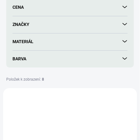
r
CENA
o
d
u
ZNAČKY
k
t
MATERIÁL
ů
BARVA
Položek k zobrazení:
8
V
ý
TIP
10043398GAR018-5
p
i
s
p
r
o