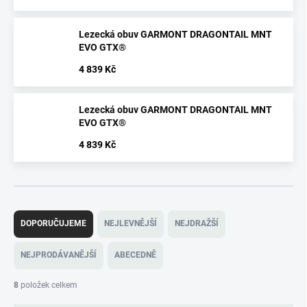
Lezecká obuv GARMONT DRAGONTAIL MNT
EVO GTX®
4 839 Kč
Lezecká obuv GARMONT DRAGONTAIL MNT
EVO GTX®
4 839 Kč
Ř
a
DOPORUČUJEME
NEJLEVNĚJŠÍ
NEJDRAŽŠÍ
z
e
NEJPRODÁVANĚJŠÍ
ABECEDNĚ
n
í
8
položek celkem
p