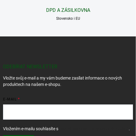
v
DPD A ZÁSILKOVNA
ý
p
Slovensko i EU
i
s
u
Z
á
p
a
t
ODEBÍRAT NEWSLETTER
í
Vložte svůj e-mail a my vám budeme zasílat informace o nových
produktech na našem e-shopu.
E-MAIL
Vložením e-mailu souhlasíte s
podmínkami ochrany osobních údajů
.