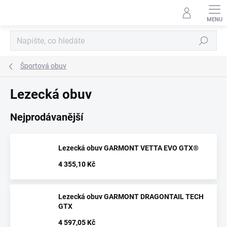
Přejít
na
obsah
Hledat
Športová obuv
Lezecká obuv
Nejprodávanější
Lezecká obuv GARMONT VETTA EVO GTX®
4 355,10 Kč
Lezecká obuv GARMONT DRAGONTAIL TECH
GTX
4 597,05 Kč