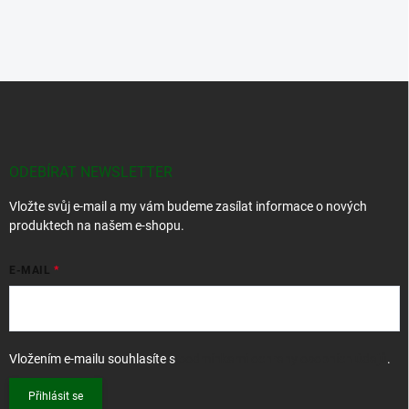
Z
á
p
a
t
ODEBÍRAT NEWSLETTER
í
Vložte svůj e-mail a my vám budeme zasílat informace o nových
produktech na našem e-shopu.
E-MAIL
Vložením e-mailu souhlasíte s
podmínkami ochrany osobních údajů
.
Přihlásit se