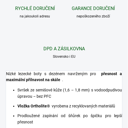
RYCHLÉ DORUČENÍ
GARANCE DORUČENÍ
na jakoukoli adresu
nepoškozeného zboží
DPD A ZÁSILKOVNA
Slovensko i EU
Nízké lezecké boty s dezénem navrženým pro
přesnost a
maximální přilnavost na skále
.
Svršek ze semišové kůže (1,6 – 1,8 mm) s vodoodpudivou
úpravou – bez PFC
Vložka Ortholite®
vyrobena z recyklovaných materiálů
Prodloužené zapínání od šňůrek po špičku pro lepší
přesnost