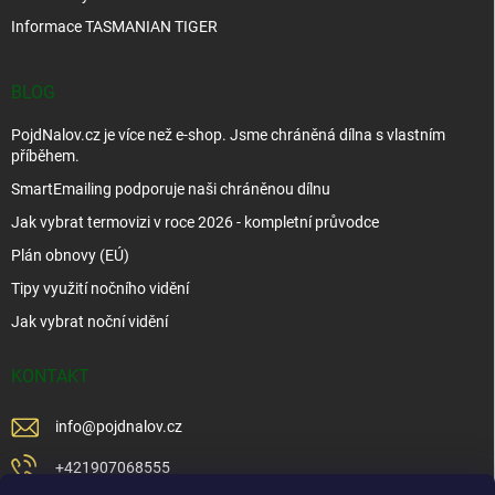
Informace TASMANIAN TIGER
BLOG
PojdNalov.cz je více než e-shop. Jsme chráněná dílna s vlastním
příběhem.
SmartEmailing podporuje naši chráněnou dílnu
Jak vybrat termovizi v roce 2026 - kompletní průvodce
Plán obnovy (EÚ)
Tipy využití nočního vidění
Jak vybrat noční vidění
KONTAKT
info
@
pojdnalov.cz
+421907068555