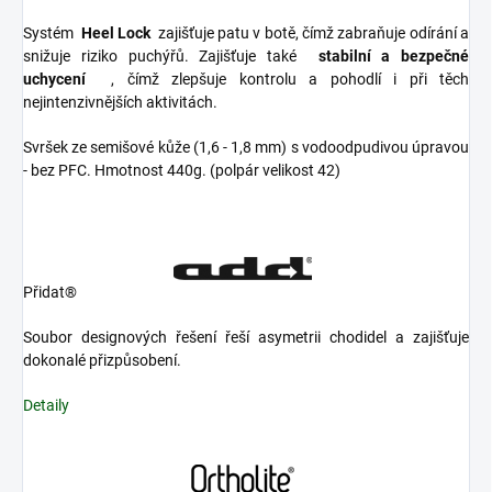
Systém
Heel Lock
zajišťuje patu v botě, čímž zabraňuje odírání a
snižuje riziko puchýřů. Zajišťuje také
stabilní a bezpečné
uchycení
, čímž zlepšuje kontrolu a pohodlí i při těch
nejintenzivnějších aktivitách.
Svršek ze semišové kůže (1,6 - 1,8 mm) s vodoodpudivou úpravou
- bez PFC. Hmotnost 440g. (polpár velikost 42)
Přidat®
Soubor designových řešení řeší asymetrii chodidel a zajišťuje
dokonalé přizpůsobení.
Detaily