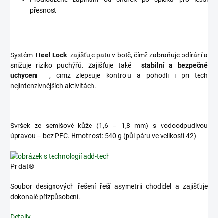
přesnost
Systém
Heel Lock
zajišťuje patu v botě, čímž zabraňuje odírání a
snižuje riziko puchýřů. Zajišťuje také
stabilní a bezpečné
uchycení
, čímž zlepšuje kontrolu a pohodlí i při těch
nejintenzivnějších aktivitách.
Svršek ze semišové kůže (1,6 – 1,8 mm) s vodoodpudivou
úpravou – bez PFC. Hmotnost: 540 g (půl páru ve velikosti 42)
Přidat®
Soubor designových řešení řeší asymetrii chodidel a zajišťuje
dokonalé přizpůsobení.
Detaily