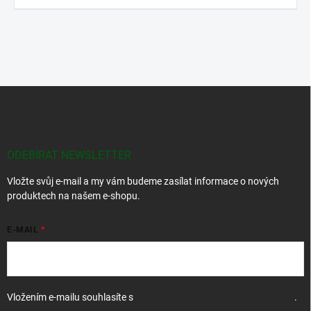
Z
á
p
a
t
ODEBÍRAT NEWSLETTER
í
Vložte svůj e-mail a my vám budeme zasílat informace o nových
produktech na našem e-shopu.
E-MAIL
Vložením e-mailu souhlasíte s
podmínkami ochrany osobních údajů
.