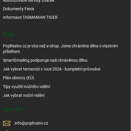
Autorizované servisy značek
Dokumenty Fenix
Informace TASMANIAN TIGER
BLOG
PojdNalov.cz je více než e-shop. Jsme chráněná dílna s vlastním
příběhem.
SmartEmailing podporuje naši chráněnou dílnu
Jak vybrat termovizi v roce 2026 - kompletní průvodce
Plán obnovy (EÚ)
Tipy využití nočního vidění
Jak vybrat noční vidění
KONTAKT
info
@
pojdnalov.cz