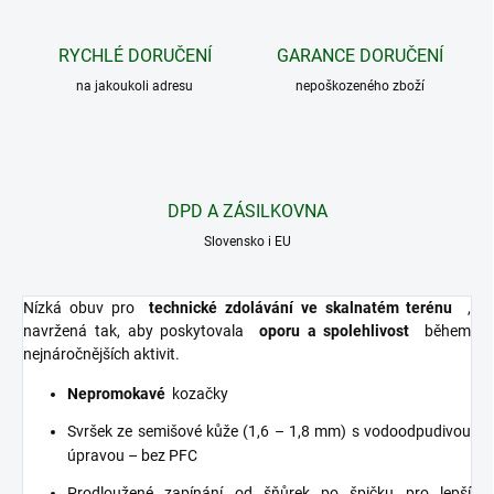
RYCHLÉ DORUČENÍ
GARANCE DORUČENÍ
na jakoukoli adresu
nepoškozeného zboží
DPD A ZÁSILKOVNA
Slovensko i EU
Nízká obuv pro
technické zdolávání ve skalnatém terénu
,
navržená tak, aby poskytovala
oporu a spolehlivost
během
nejnáročnějších aktivit.
Nepromokavé
kozačky
Svršek ze semišové kůže (1,6 – 1,8 mm) s vodoodpudivou
úpravou – bez PFC
Prodloužené zapínání od šňůrek po špičku pro lepší