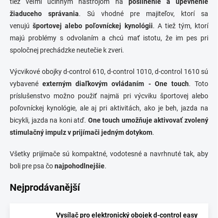
tiež veľmi účinným nástrojom na
posilnenie a upevnenie
žiaduceho správania
. Sú vhodné pre majiteľov, ktorí sa
venujú
športovej alebo poľovníckej kynológii
. A tiež tým, ktorí
majú problémy s odvolaním a chcú mať istotu, že im pes pri
spoločnej prechádzke neutečie k zveri.
Výcvikové obojky
d-control 610,
d-control 1010,
d-control 1610
sú
vybavené
externým diaľkovým ovládaním - One touch
. Toto
príslušenstvo možno použiť najmä pri výcviku športovej alebo
poľovníckej kynológie, ale aj pri aktivitách, ako je beh, jazda na
bicykli, jazda na koni atď.
One touch umožňuje aktivovať zvolený
stimulačný impulz v prijímači jedným dotykom
.
Všetky prijímače sú kompaktné,
vodotesné
a navrhnuté tak, aby
boli pre psa čo
najpohodlnejšie
.
Nejprodávanější
Vysílač pro elektronický obojek d-control easy