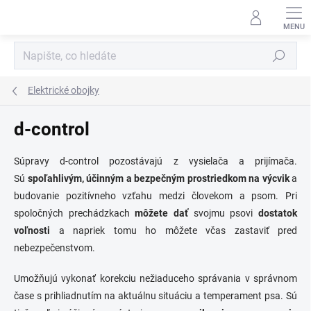
Přejít
na
obsah
Hledat
Elektrické obojky
d-control
Súpravy d-control pozostávajú z vysielača a prijímača.
Sú
spoľahlivým, účinným a bezpečným prostriedkom na výcvik
a
budovanie pozitívneho vzťahu medzi človekom a psom. Pri
spoločných prechádzkach
môžete dať
svojmu psovi
dostatok
voľnosti
a napriek tomu ho môžete včas zastaviť pred
nebezpečenstvom.
Umožňujú vykonať korekciu nežiaduceho správania v správnom
čase s prihliadnutím na aktuálnu situáciu a temperament psa. Sú