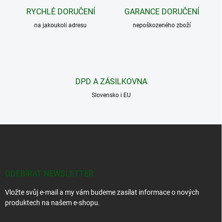
c
RYCHLÉ DORUČENÍ
GARANCE DORUČENÍ
í
na jakoukoli adresu
p
nepoškozeného zboží
r
v
k
y
v
DPD A ZÁSILKOVNA
ý
p
Slovensko i EU
i
s
u
Z
á
p
a
t
ODEBÍRAT NEWSLETTER
í
Vložte svůj e-mail a my vám budeme zasílat informace o nových
produktech na našem e-shopu.