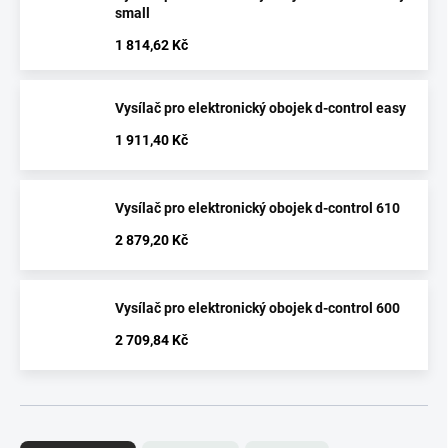
small
1 814,62 Kč
Vysílač pro elektronický obojek d-control easy
1 911,40 Kč
Vysílač pro elektronický obojek d-control 610
2 879,20 Kč
Vysílač pro elektronický obojek d-control 600
2 709,84 Kč
Ř