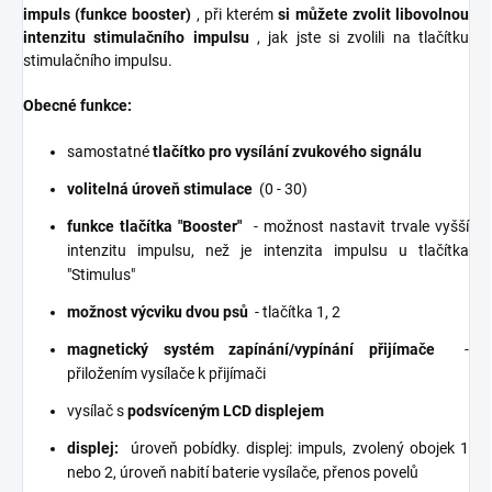
impuls
(funkce booster)
, při kterém
si můžete zvolit libovolnou
intenzitu stimulačního impulsu
, jak jste si zvolili na tlačítku
stimulačního impulsu.
Obecné funkce:
samostatné
tlačítko pro vysílání zvukového signálu
volitelná úroveň stimulace
(0 - 30)
funkce tlačítka "Booster"
- možnost nastavit trvale vyšší
intenzitu impulsu, než je intenzita impulsu u tlačítka
"Stimulus"
možnost výcviku dvou psů
- tlačítka 1, 2
magnetický systém zapínání/vypínání přijímače
-
přiložením vysílače k ​​přijímači
vysílač s
podsvíceným LCD displejem
displej:
úroveň pobídky. displej: impuls, zvolený obojek 1
nebo 2, úroveň nabití baterie vysílače, přenos povelů