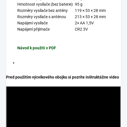
Hmotnost vysílače (bez baterie)
95 g
Rozměry vysílače bez antény
119 × 53 × 28 mm
Rozměry vysílače s anténou
213 × 53 × 28 mm
Napájení vysílače
2× AA 1,5V
Napájení přijímače
CR2 3V
Návod k použití v PDF
Pred použitím výcvikového obojku si pozrite inštruktážne video