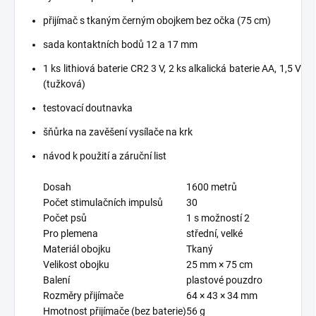
přijímač s tkaným černým obojkem bez očka (75 cm)
sada kontaktních bodů 12 a 17 mm
1 ks lithiová baterie CR2 3 V, 2 ks alkalická baterie AA, 1,5 V
(tužková)
testovací doutnavka
šňůrka na zavěšení vysílače na krk
návod k použití a záruční list
Dosah
1600 metrů
Počet stimulačních impulsů
30
Počet psů
1 s možností 2
Pro plemena
střední, velké
Materiál obojku
Tkaný
Velikost obojku
25 mm × 75 cm
Balení
plastové pouzdro
Rozměry přijímače
64 × 43 × 34 mm
Hmotnost přijímače (bez baterie)
56 g