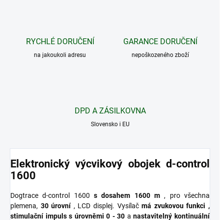
RYCHLÉ DORUČENÍ
GARANCE DORUČENÍ
na jakoukoli adresu
nepoškozeného zboží
DPD A ZÁSILKOVNA
Slovensko i EU
Elektronický výcvikový obojek d-control
1600
Dogtrace d-control 1600
s dosahem 1600 m
, pro všechna
plemena,
30 úrovní
, LCD displej. Vysílač
má
zvukovou
funkci
,
stimulační impuls s úrovněmi 0 - 30
a
nastavitelný kontinuální