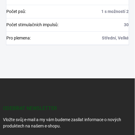
Počet psů
:
1 s možností 2
Počet stimulačních impulsů
:
30
Pro plemena
:
Střední, Velké
Z
á
p
a
t
ODEBÍRAT NEWSLETTER
í
Vložte svůj e-mail a my vám budeme zasílat informace o nových
produktech na našem e-shopu.