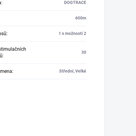
a
:
DOGTRACE
:
600m
psů
:
1 s možností 2
stimulačních
30
ů
:
emena
:
Střední, Velké