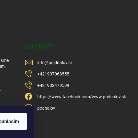
KONTAKT
 Jsme
info
@
pojdnalov.cz
em.
+421907068555
+421902479599
-
https://www.facebook.com/www.podnalov.sk
podnalov
ouhlasím