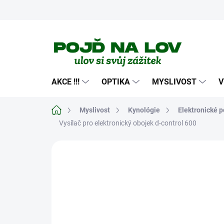
Přejít
na
obsah
AKCE !!!
OPTIKA
MYSLIVOST
V
Domů
Myslivost
Kynológie
Elektronické
Vysílač pro elektronický obojek d-control 600
Neohodnoceno
Podrobnosti hodn