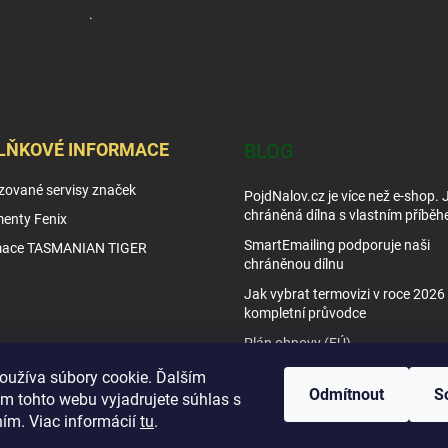
sobních údajů
.
LŇKOVÉ INFORMACE
BLOG
zované servisy značek
PojdNalov.cz je více než e-shop.
chráněná dílna s vlastním příběh
enty Fenix
SmartEmailing podporuje naši
mace TASMANIAN TIGER
chráněnou dílnu
Jak vybrat termovizi v roce 2026 
kompletní průvodce
Plán obnovy (EÚ)
Tipy využití nočního vidění
oužíva súbory cookie. Ďalším
Odmítnout
S
m tohto webu vyjadrujete súhlas s
Jak vybrat noční vidění
ním. Viac informácií
tu
.