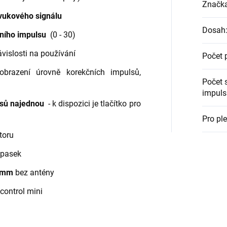
Značk
 zvukového signálu
Dosah
čního impulsu
(0 - 30)
ávislosti na používání
Počet 
obrazení úrovně korekčních impulsů,
Počet 
impuls
psů najednou
- k dispozici je tlačítko pro
Pro pl
toru
opasek
8 mm
bez antény
control mini