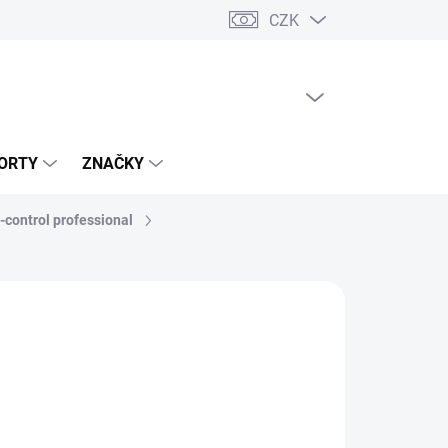
CZK
PRÁZDNÝ KOŠÍK
NÁKUPNÍ
KOŠÍK
ORTY
ZNAČKY
d-control professional