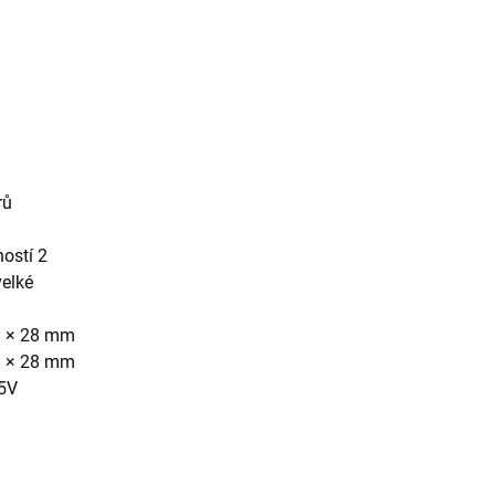
rů
ostí 2
velké
3 × 28 mm
3 × 28 mm
,5V