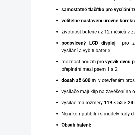
samostatné
tlačítko pro vysílání
volitelné nastavení úrovně korek
životnost baterie až 12 měsíců v z
podsvícený LCD displej
pro z
vysílání a vybití baterie
možnost použití pro
výcvik dvou 
přepínání mezi psem 1 a 2
dosah až 600 m
v otevřeném pros
vysílače mají klip na zavěšení na 
vysílač má rozměry
119 × 53 × 2
Není kompatibilní s modely řady d-
Obsah balení: