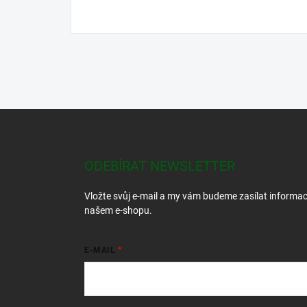
Z
á
p
a
ODEBÍRAT NEWSLETTER
t
í
Vložte svůj e-mail a my vám budeme zasílat informa
našem e-shopu.
E-MAIL