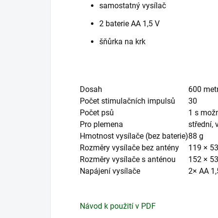
samostatný vysílač
2 baterie AA 1,5 V
šňůrka na krk
Dosah
600 met
Počet stimulačních impulsů
30
Počet psů
1 s možn
Pro plemena
střední, 
Hmotnost vysílače (bez baterie)
88 g
Rozměry vysílače bez antény
119 × 5
Rozměry vysílače s anténou
152 × 5
Napájení vysílače
2× AA 1
Návod k použití v PDF