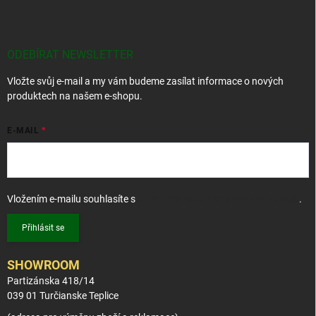
á
p
a
t
ODEBÍRAT NEWSLETTER
í
Vložte svůj e-mail a my vám budeme zasílat informace o nových
produktech na našem e-shopu.
E-MAIL
Vložením e-mailu souhlasíte s
podmínkami ochrany osobních údajů
.
Přihlásit se
SHOWROOM
Partizánska 418/14
039 01 Turčianske Teplice