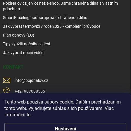
PojdNalov.cz je více než e-shop. Jsme chráněná dílna s vlastním
příběhem.
SmartEmailing podporuje naši chráněnou dílnu
Jak vybrat termovizi v roce 2026 - kompletní průvodce
Plán obnovy (EÚ)
Tipy využití nočního vidění
Jak vybrat noční vidění
KONTAKT
info
@
pojdnalov.cz
+421907068555
Tento web používa súbory cookie. Ďalším prechádzaním
+421902479599
tohto webu vyjadrujete súhlas s ich používaním. Viac
https://www.facebook.com/www.podnalov.sk
informácií
tu
.
podnalov
Nastavení