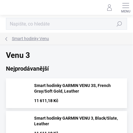
Přejít
na
obsah
Hledat
Smart hodinky Venu
Venu 3
Nejprodávanější
Smart hodinky GARMIN VENU 3S, French
Gray/Soft Gold, Leather
11 611,18 Kč
Smart hodinky GARMIN VENU 3, Black/Slate,
Leather