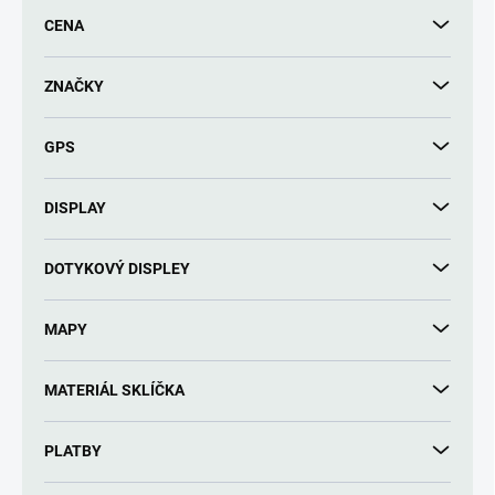
r
CENA
o
d
u
ZNAČKY
k
t
GPS
ů
DISPLAY
DOTYKOVÝ DISPLEY
MAPY
MATERIÁL SKLÍČKA
PLATBY