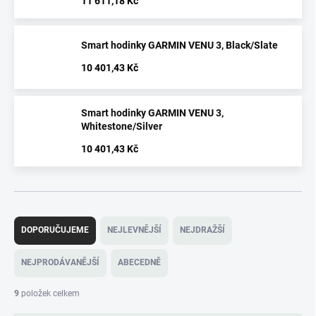
11 611,18 Kč
Smart hodinky GARMIN VENU 3, Black/Slate
10 401,43 Kč
Smart hodinky GARMIN VENU 3,
Whitestone/Silver
10 401,43 Kč
Ř
a
DOPORUČUJEME
NEJLEVNĚJŠÍ
NEJDRAŽŠÍ
z
e
NEJPRODÁVANĚJŠÍ
ABECEDNĚ
n
í
9
položek celkem
p