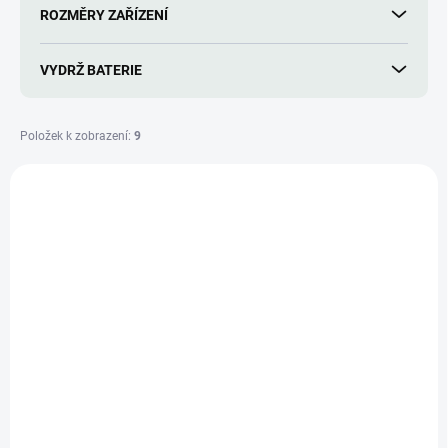
ROZMĚRY ZAŘÍZENÍ
VYDRŽ BATERIE
Položek k zobrazení:
9
V
ý
TIP
010-02785-55
p
i
s
p
r
o
d
u
k
t
ů