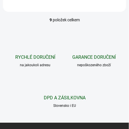
9
položek celkem
O
v
l
á
d
a
c
RYCHLÉ DORUČENÍ
GARANCE DORUČENÍ
í
na jakoukoli adresu
p
nepoškozeného zboží
r
v
k
y
v
DPD A ZÁSILKOVNA
ý
p
Slovensko i EU
i
s
u
Z