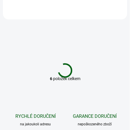
6
položek celkem
O
v
l
á
d
a
c
RYCHLÉ DORUČENÍ
GARANCE DORUČENÍ
í
na jakoukoli adresu
p
nepoškozeného zboží