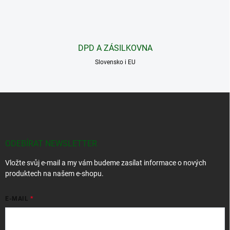
r
v
k
y
v
DPD A ZÁSILKOVNA
ý
p
Slovensko i EU
i
s
u
Z
á
p
a
t
ODEBÍRAT NEWSLETTER
í
Vložte svůj e-mail a my vám budeme zasílat informace o nových
produktech na našem e-shopu.
E-MAIL