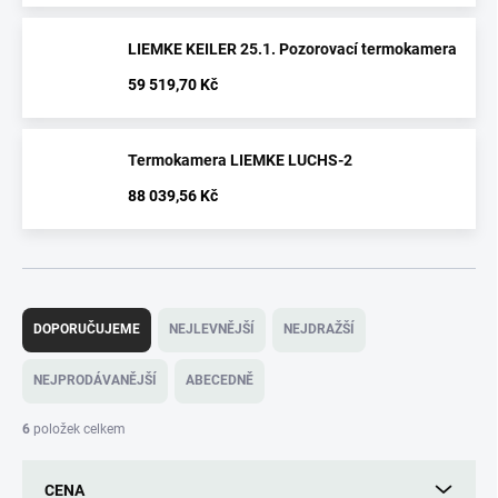
LIEMKE KEILER 25.1. Pozorovací termokamera
59 519,70 Kč
Termokamera LIEMKE LUCHS-2
88 039,56 Kč
Ř
a
DOPORUČUJEME
NEJLEVNĚJŠÍ
NEJDRAŽŠÍ
z
e
NEJPRODÁVANĚJŠÍ
ABECEDNĚ
n
í
6
položek celkem
p
r
CENA
o