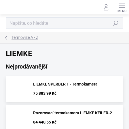
Přejít
na
obsah
Hledat
Termovize A - Z
LIEMKE
Nejprodávanější
LIEMKE SPERBER 1 - Termokamera
75 883,99 Kč
Pozorovací termokamera LIEMKE KEILER-2
84 440,55 Kč