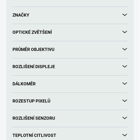
d
u
ZNAČKY
k
t
OPTICKÉ ZVĚTŠENÍ
ů
PRŮMĚR OBJEKTIVU
ROZLIŠENÍ DISPLEJE
DÁLKOMĚR
ROZESTUP PIXELŮ
ROZLIŠENÍ SENZORU
TEPLOTNÍ CITLIVOST