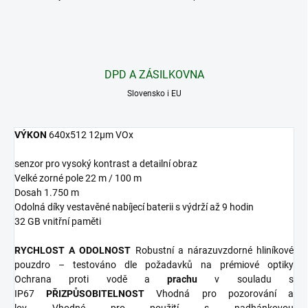
DPD A ZÁSILKOVNA
Slovensko i EU
VÝKON
640x512 12µm VOx
senzor pro vysoký kontrast a detailní obraz
Velké zorné pole 22 m / 100 m
Dosah 1.750 m
Odolná díky vestavěné nabíjecí baterii s výdrží až 9 hodin
32 GB vnitřní paměti
RYCHLOST A
ODOLNOST
Robustní a nárazuvzdorné hliníkové
pouzdro – testováno dle požadavků na prémiové optiky
Ochrana
proti vodě a
prachu
v souladu s
IP67
PŘIZPŮSOBITELNOST
Vhodná pro pozorování
a