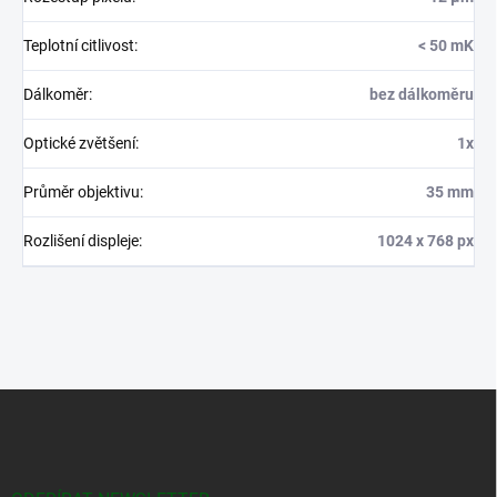
Teplotní citlivost
:
< 50 mK
Dálkoměr
:
bez dálkoměru
Optické zvětšení
:
1x
Průměr objektivu
:
35 mm
Rozlišení displeje
:
1024 x 768 px
Z
á
p
a