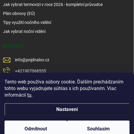
Jak vybrat termovizi v roce 2026 - kompletní průvodce
Plán obnovy (EÚ)
Tipy využití nočního vidění
Jak vybrat noční vidění
KONTAKT
info
@
pojdnalov.cz
+421907068555
Tento web používa súbory cookie. Ďalším prechádzaním
+421902479599
tohto webu vyjadrujete súhlas s ich používaním. Viac
https://www.facebook.com/www.podnalov.sk
informácií
tu
.
podnalov
Nastavení
Copyright 2026
Pojd Na Lov
. Všechna práva vyhrazena.
Odmítnout
Souhlasím