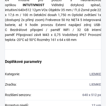
lov
Vhodné pro použití s ​​nadhánkovou
optikou
INTUTIVNOST
Viditelný dotykový spínač,
intuitivní
640×512 12µm VOx
Objektiv 35 mm / f1,0
Zorné pole 22
x 17,6 m / 100 m
Detekční dosah 1,750 m
Optické zvětšení 1x
(dostupný 2x přímý zoom)
Frekvence 50 Hz
NET4
5
Integrovaná
baterie, až 9 hodin provozu
Externí napájecí zdroj USB-
C
Bezdrátové
připojení / paměť WiFi / 32 GB interní
paměť
Připojovací závit M43 x 0,75
Vodotěsný IP67
Provozní
teplota -20°C až 50°C
Rozměry 161 x 64 x 68 mm
Doplňkové parametry
Kategorie
:
LIEMKE
Značka
:
LIEMKE
Rozlišení senzoru
:
640 x 512 px
Rozestup pixelů
:
12 µm