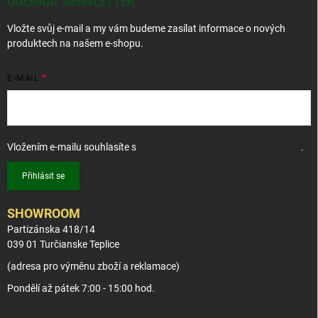
t
ODEBÍRAT NEWSLETTER
í
Vložte svůj e-mail a my vám budeme zasílat informace o nových
produktech na našem e-shopu.
E-MAIL
Vložením e-mailu souhlasíte s
podmínkami ochrany osobních údajů
.
Přihlásit se
SHOWROOM
Partizánska 418/14
039 01 Turčianske Teplice
(adresa pro výměnu zboží a reklamace)
Pondělí až pátek 7:00 - 15:00 hod.