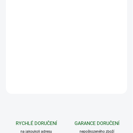
DORUČIT DO:
14.8.2026
MOŽNOSTI
DORUČENÍ
−
+
Přidat do košíku
Vhodná pro pozorování a lov. Odolná díky vestavěné nabíjecí
baterii s výdrží až 9 hodin, 32 GB vnitřní paměti.
DETAILNÍ INFORMACE
ZEPTAT SE
HLÍDAT
RYCHLÉ DORUČENÍ
GARANCE DORUČENÍ
na jakoukoli adresu
nepoškozeného zboží