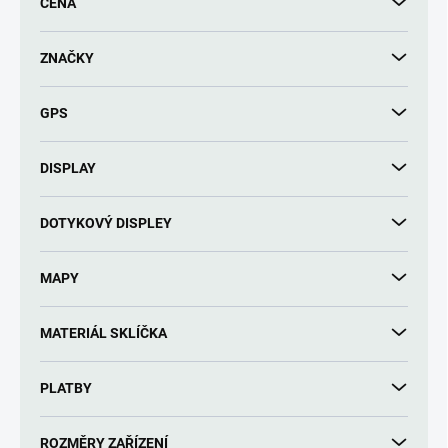
CENA
o
d
u
ZNAČKY
k
t
GPS
ů
DISPLAY
DOTYKOVÝ DISPLEY
MAPY
MATERIÁL SKLÍČKA
PLATBY
ROZMĚRY ZAŘÍZENÍ