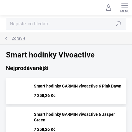
Přejít
na
obsah
Hledat
Zdravie
Smart hodinky Vivoactive
Nejprodávanější
Smart hodinky GARMIN vívoactive 6 Pink Dawn
7 258,26 Kč
Smart hodinky GARMIN vívoactive 6 Jasper
Green
7 258,26 Kč