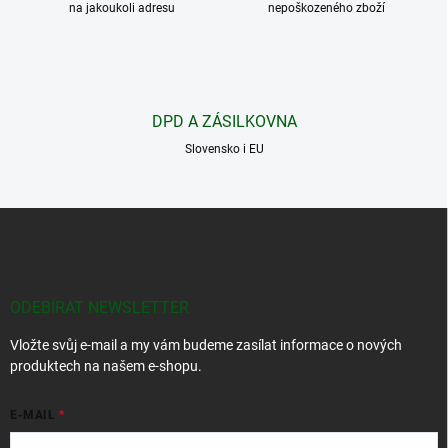
na jakoukoli adresu
p
nepoškozeného zboží
r
v
k
y
v
DPD A ZÁSILKOVNA
ý
p
Slovensko i EU
i
s
u
Z
á
p
a
t
ODEBÍRAT NEWSLETTER
í
Vložte svůj e-mail a my vám budeme zasílat informace o nových
produktech na našem e-shopu.
E-MAIL