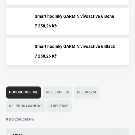
Smart hodinky GARMIN vívoactive 6 Bone
7 258,26 Kč
Smart hodinky GARMIN vívoactive 6 Black
7 258,26 Kč
Ř
a
DOPORUČUJEME
NEJLEVNĚJŠÍ
NEJDRAŽŠÍ
z
e
NEJPRODÁVANĚJŠÍ
ABECEDNĚ
n
í
8
položek celkem
p
r