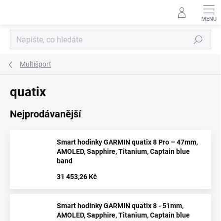
Přejít
na
obsah
Hledat
Multišport
quatix
Nejprodávanější
Smart hodinky GARMIN quatix 8 Pro – 47mm,
AMOLED, Sapphire, Titanium, Captain blue
band
31 453,26 Kč
Smart hodinky GARMIN quatix 8 - 51mm,
AMOLED, Sapphire, Titanium, Captain blue