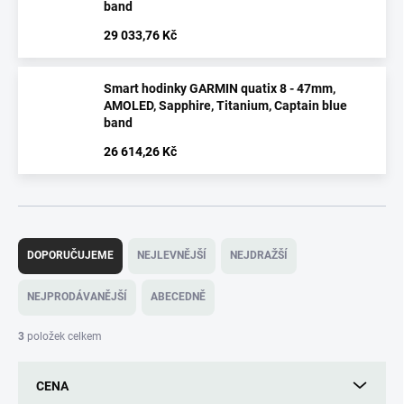
band
29 033,76 Kč
Smart hodinky GARMIN quatix 8 - 47mm,
AMOLED, Sapphire, Titanium, Captain blue
band
26 614,26 Kč
Ř
a
DOPORUČUJEME
NEJLEVNĚJŠÍ
NEJDRAŽŠÍ
z
e
NEJPRODÁVANĚJŠÍ
ABECEDNĚ
n
í
3
položek celkem
p
r
CENA
o