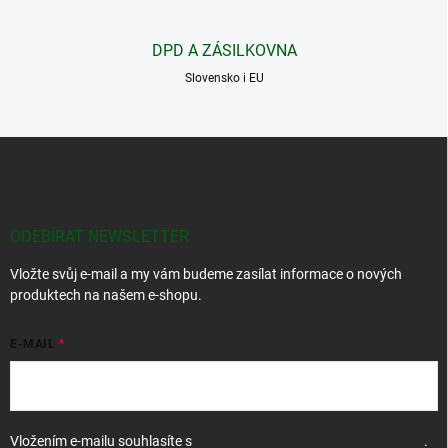
y
v
DPD A ZÁSILKOVNA
ý
p
Slovensko i EU
i
s
u
Z
á
p
a
t
ODEBÍRAT NEWSLETTER
í
Vložte svůj e-mail a my vám budeme zasílat informace o nových
produktech na našem e-shopu.
E-MAIL
Vložením e-mailu souhlasíte s
podmínkami ochrany osobních údajů
.