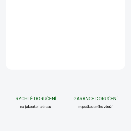
Zámek vhodný k uzamčení a upevnění ocelového boxu o průměru
lanka 5mm. Zámek má patentovanou průvlakovou hlavu s
možností stažení na libovolný průměr stromu.
DETAILNÍ INFORMACE
ZEPTAT SE
HLÍDAT
RYCHLÉ DORUČENÍ
GARANCE DORUČENÍ
na jakoukoli adresu
nepoškozeného zboží