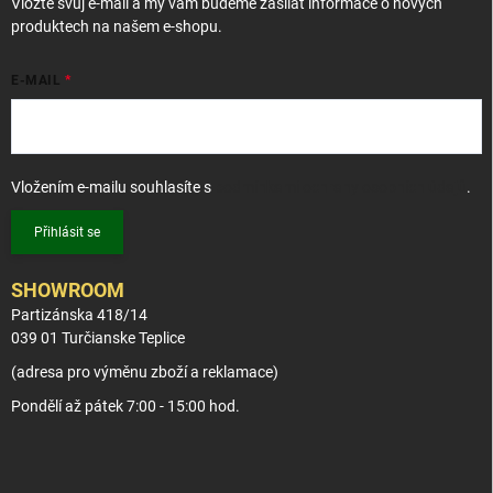
Vložte svůj e-mail a my vám budeme zasílat informace o nových
produktech na našem e-shopu.
E-MAIL
Vložením e-mailu souhlasíte s
podmínkami ochrany osobních údajů
.
Přihlásit se
SHOWROOM
Partizánska 418/14
039 01 Turčianske Teplice
(adresa pro výměnu zboží a reklamace)
Pondělí až pátek 7:00 - 15:00 hod.