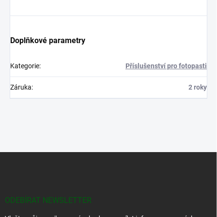
Doplňkové parametry
Kategorie
:
Příslušenství pro fotopasti
Záruka
:
2 roky
Z
á
p
a
t
ODEBÍRAT NEWSLETTER
í