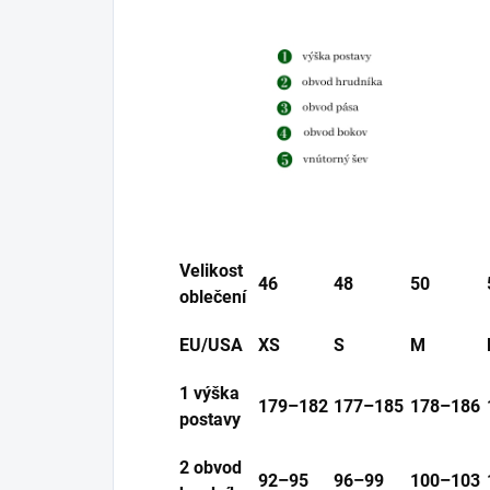
Velikost
46
48
50
oblečení
EU/USA
XS
S
M
1 výška
179–182
177–185
178–186
postavy
2 obvod
92–95
96–99
100–103