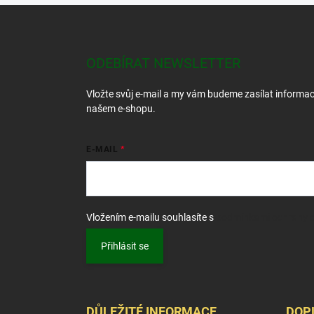
Z
á
p
a
ODEBÍRAT NEWSLETTER
t
í
Vložte svůj e-mail a my vám budeme zasílat informa
našem e-shopu.
E-MAIL
Vložením e-mailu souhlasíte s
podmínkami ochrany o
Přihlásit se
DŮLEŽITÉ INFORMACE
DOP