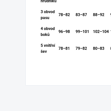
hrudníku
3 obvod
78–82
83–87
88–92
pasu
4 obvod
96–98
99–101
102–104
boků
5 vnitřní
78–81
79–82
80–83
šev