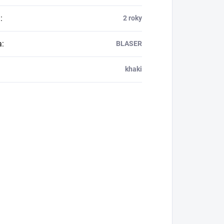
a
:
2 roky
a
:
BLASER
khaki