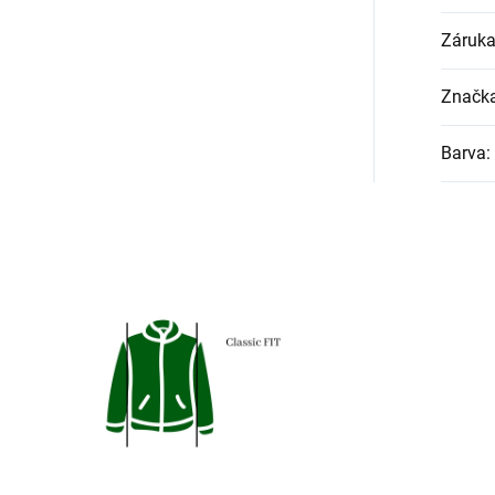
Záruk
Značk
Barva
: