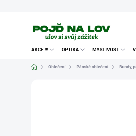
Přejít
na
obsah
AKCE !!!
OPTIKA
MYSLIVOST
V
Domů
Oblečení
Pánské oblečení
Bundy, p
Neohodnoceno
Podrobnosti hodn
NOVINKA