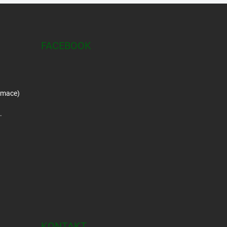
FACEBOOK
amace)
.
KONTAKT