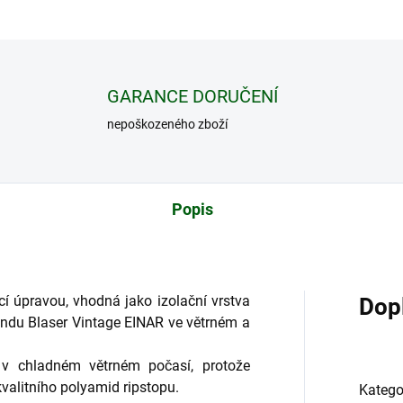
GARANCE DORUČENÍ
nepoškozeného zboží
Popis
í úpravou, vhodná jako izolační vrstva
Dop
ndu Blaser Vintage EINAR ve větrném a
u v chladném větrném počasí, protože
kvalitního polyamid ripstopu.
Katego