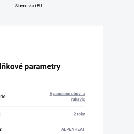
Slovensko i EU
lňkové parametry
Vysoušeče obuvi a
rie
:
rukavic
a
:
2 roky
a
:
ALPENHEAT