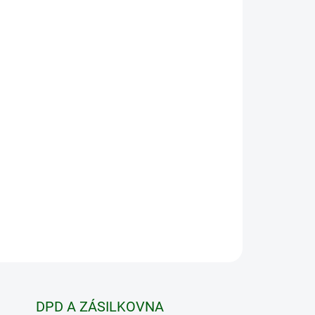
Přidat do košíku
actDry Ionizer je ideální celoroční řešení doma
se o velmi lehkou a kompaktní pomůcku pro
i a různých druhů oděvů. Během sušení efektivně
kuje vznik bakterií. Disponuje nastavitelným
minut.
ZEPTAT SE
HLÍDAT
DPD A ZÁSILKOVNA