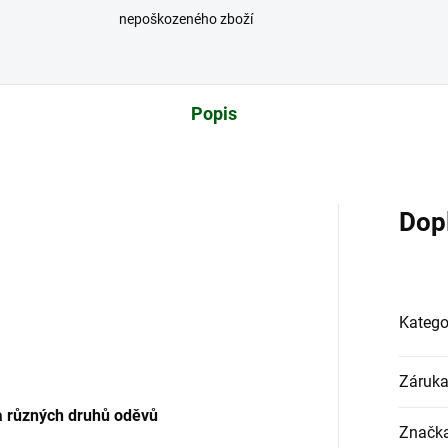
nepoškozeného zboží
Popis
Dop
Katego
Záruk
 a různých druhů oděvů
Značk