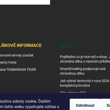
sobních údajů
.
LŇKOVÉ INFORMACE
BLOG
zované servisy značek
PojdNalov.cz je více než e-shop.
chráněná dílna s vlastním příběh
enty Fenix
SmartEmailing podporuje naši
mace TASMANIAN TIGER
chráněnou dílnu
Jak vybrat termovizi v roce 2026 
kompletní průvodce
Plán obnovy (EÚ)
Tipy využití nočního vidění
oužíva súbory cookie. Ďalším
Odmítnout
S
m tohto webu vyjadrujete súhlas s
Jak vybrat noční vidění