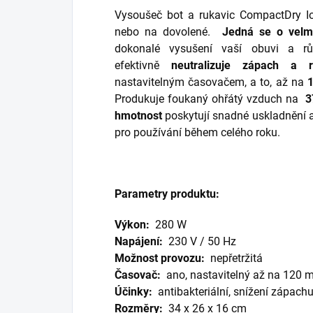
Vysoušeč bot a rukavic CompactDry Ion
nebo na dovolené.
Jedná se o velm
dokonalé vysušení vaší obuvi a r
efektivně
neutralizuje zápach a r
nastavitelným časovačem, a to, až na
1
Produkuje foukaný ohřátý vzduch na
3
hmotnost
poskytují snadné uskladnění
pro používání během celého roku.
Parametry produktu:
Výkon:
280 W
Napájení:
230 V / 50 Hz
Možnost provozu:
nepřetržitá
Časovač:
ano, nastavitelný až na 120 
Účinky:
antibakteriální, snížení zápach
Rozměry:
34 x 26 x 16 cm