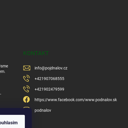
KONTAKT
 Jsme
info
@
pojdnalov.cz
em.
+421907068555
+421902479599
-
https://www.facebook.com/www.podnalov.sk
podnalov
ouhlasím