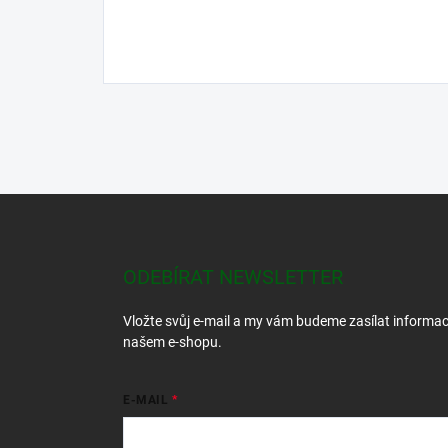
Z
á
p
a
ODEBÍRAT NEWSLETTER
t
í
Vložte svůj e-mail a my vám budeme zasílat informa
našem e-shopu.
E-MAIL