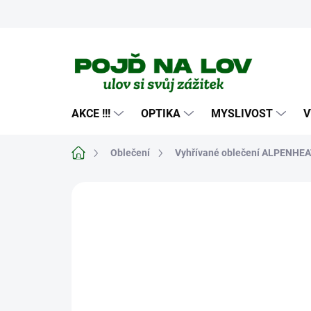
Přejít
na
obsah
AKCE !!!
OPTIKA
MYSLIVOST
V
Domů
Oblečení
Vyhřívané oblečení ALPENHE
Neohodnoceno
Podrobnosti hodn