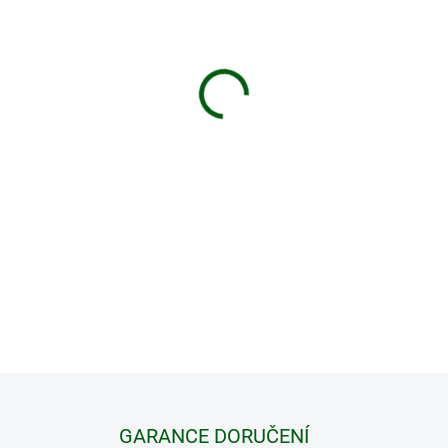
−
+
Vysoušeč bot a rukavic Comp
nebo na dovolené. Jedná 
dokonalé vysušení vaší obuv
neutralizuje zápach a redu
časovačem, a to, až na 120 
DETAILNÍ INFORMACE
GARANCE DORUČENÍ