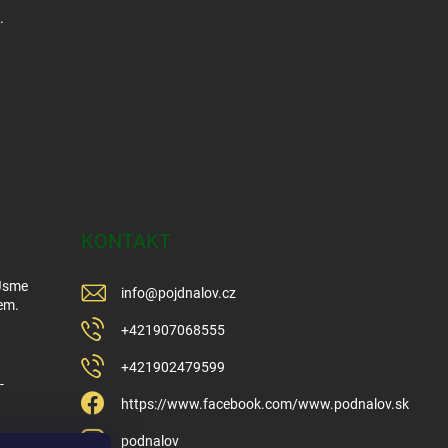
.
KONTAKT
 Jsme
info
@
pojdnalov.cz
em.
+421907068555
+421902479599
-
https://www.facebook.com/www.podnalov.sk
podnalov