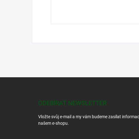
Z
á
p
a
ODEBÍRAT NEWSLETTER
t
í
Vložte svůj e-mail a my vám budeme zasílat informa
našem e-shopu.