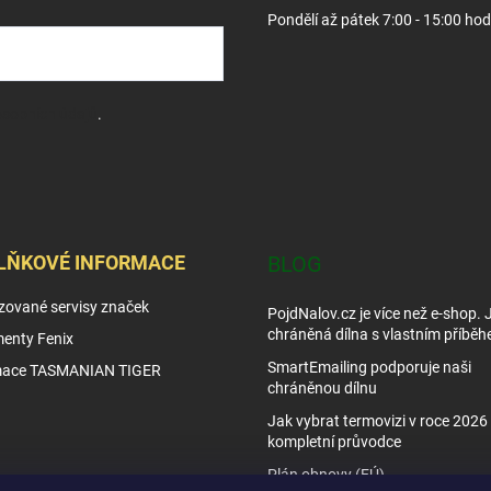
Pondělí až pátek 7:00 - 15:00 hod
sobních údajů
.
LŇKOVÉ INFORMACE
BLOG
zované servisy značek
PojdNalov.cz je více než e-shop.
chráněná dílna s vlastním příběh
enty Fenix
SmartEmailing podporuje naši
mace TASMANIAN TIGER
chráněnou dílnu
Jak vybrat termovizi v roce 2026 
kompletní průvodce
Plán obnovy (EÚ)