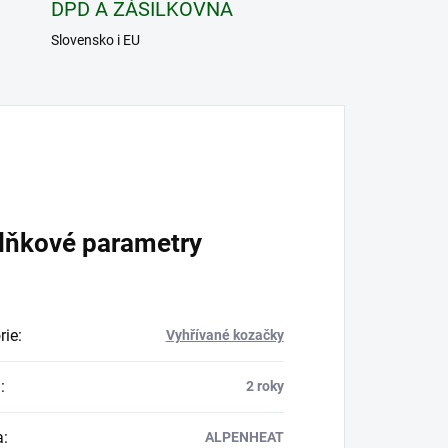
DPD A ZÁSILKOVNA
Slovensko i EU
lňkové parametry
rie
:
Vyhřívané kozačky
a
:
2 roky
a
:
ALPENHEAT