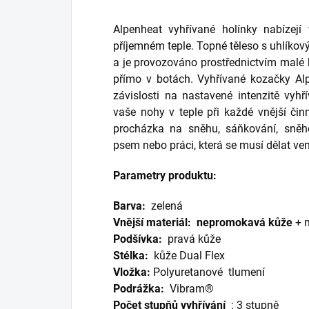
Alpenheat vyhřívané holínky nabízej
příjemném teple. Topné těleso s uhlíkový
a je provozováno prostřednictvím malé 
přímo v botách. Vyhřívané kozačky Al
závislosti na nastavené intenzitě vyhří
vaše nohy v teple při každé vnější činn
procházka na sněhu, sáňkování, sněho
psem nebo práci, která se musí dělat ve
Parametry produktu:
Barva:
zelená
Vnější materiál: nepromokavá
kůže
+ 
Podšívka:
pravá kůže
Stélka:
kůže Dual Flex
Vložka:
Polyuretanové
tlumení
Podrážka:
Vibram®
Počet stupňů
vyhřívání
: 3 stupně