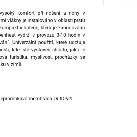
í vysoký komfort při nošení a nohy v
mi vlákny je instalováno v oblasti prstů
kompaktní baterie, která je zabudována
penheat vydrží v provozu 3-10 hodin v
vání. Univerzální použití, které udržuje
osti, kde jste vystaven chladu, jako je
vá turistika, myslivost, procházky se
nku v zimě.
nepromokavá membrána OutDry®