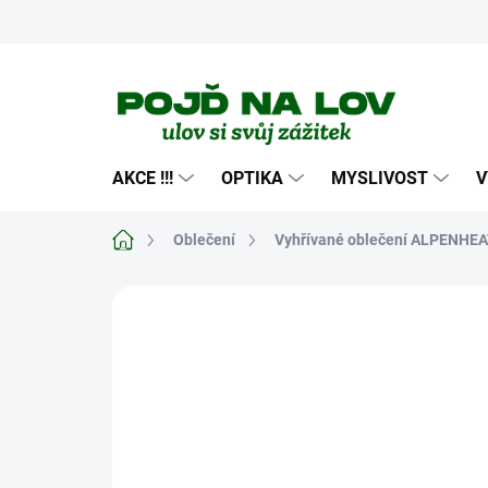
Přejít
na
obsah
AKCE !!!
OPTIKA
MYSLIVOST
V
Domů
Oblečení
Vyhřívané oblečení ALPENHE
Neohodnoceno
Podrobnosti hodn