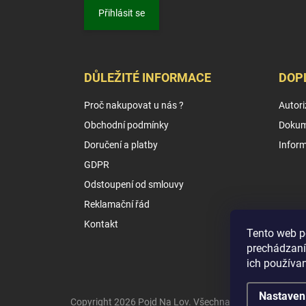
Přihlásit se
DŮLEŽITÉ INFORMACE
DOP
Proč nakupovat u nás ?
Autori
Obchodní podmínky
Dokum
Doručení a platby
Infor
GDPR
Odstoupení od smlouvy
Reklamační řád
Kontakt
Tento web p
prechádzaní
ich používa
Nastaven
Copyright 2026
Pojd Na Lov
. Všechna práva vyhrazena.