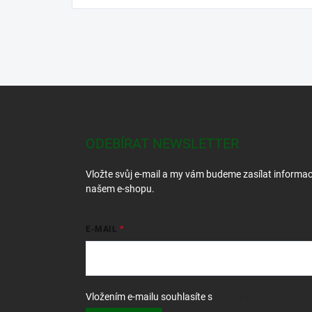
Z
á
p
a
ODEBÍRAT NEWSLETTER
t
í
Vložte svůj e-mail a my vám budeme zasílat informa
našem e-shopu.
E-MAIL
Vložením e-mailu souhlasíte s
podmínkami ochrany o