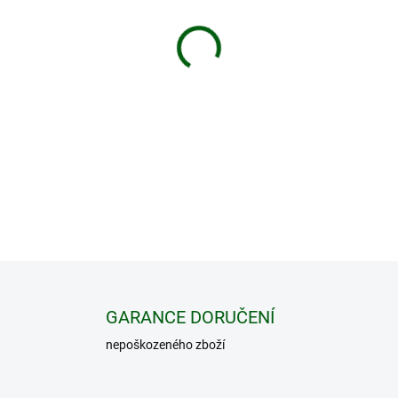
cena:
MŮŽEME DORUČIT DO:
12.8.2
−
+
Modernizace (upgrade) stavě
model Telos XL50.
DETAILNÍ INFORMACE
GARANCE DORUČENÍ
nepoškozeného zboží