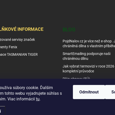
LŇKOVÉ INFORMACE
BLOG
zované servisy značek
PojdNalov.cz je více než e-shop.
chráněná dílna s vlastním příběh
enty Fenix
SmartEmailing podporuje naši
mace TASMANIAN TIGER
chráněnou dílnu
Jak vybrat termovizi v roce 2026 
kompletní průvodce
Plán obnovy (EÚ)
Tipy využití nočního vidění
oužíva súbory cookie. Ďalším
Odmítnout
S
m tohto webu vyjadrujete súhlas s
Jak vybrat noční vidění
ním. Viac informácií
tu
.
í