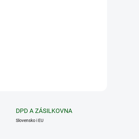
026
MOŽNOSTI DORUČENÍ
Přidat do košíku
jícího termovizního monokuláru Telos XQ35 na
ZEPTAT SE
HLÍDAT
DPD A ZÁSILKOVNA
Slovensko i EU