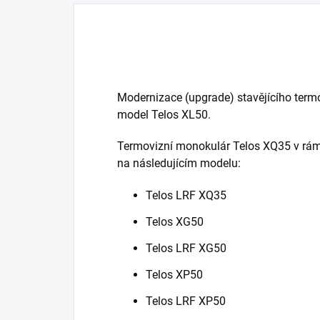
Modernizace (upgrade) stavějícího ter
model Telos XL50.
Termovizní monokulár Telos XQ35 v rám
na následujícím modelu:
Telos LRF XQ35
Telos XG50
Telos LRF XG50
Telos XP50
Telos LRF XP50