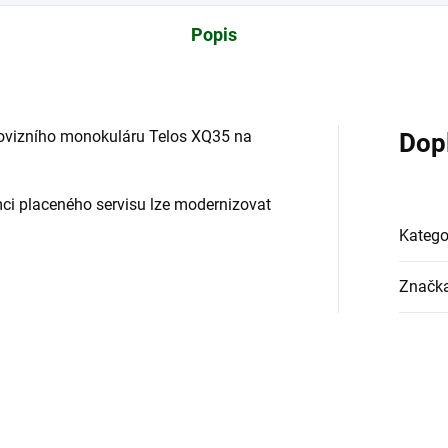
Popis
movizního monokuláru Telos XQ35 na
Dop
ci placeného servisu lze modernizovat
Katego
Značk