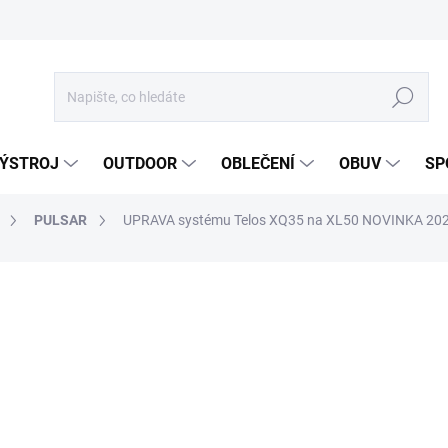
Hledat
ÝSTROJ
OUTDOOR
OBLEČENÍ
OBUV
SP
PULSAR
UPRAVA systému Telos XQ35 na XL50
NOVINKA 20
ocení
ZNAČKA:
PULSAR
55 430,74 Kč
45 810,53 Kč bez DPH
Měrná
DO 5 DNŮ