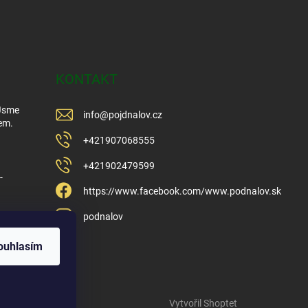
KONTAKT
 Jsme
info
@
pojdnalov.cz
em.
+421907068555
+421902479599
-
https://www.facebook.com/www.podnalov.sk
podnalov
ouhlasím
Vytvořil Shoptet