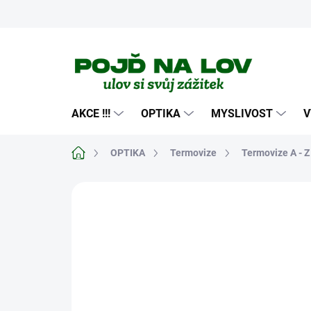
Přejít
na
obsah
AKCE !!!
OPTIKA
MYSLIVOST
V
Domů
OPTIKA
Termovize
Termovize A - Z
Neohodnoceno
Podrobnosti hodn
NOVINKA