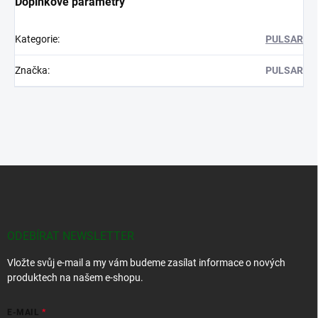
Doplňkové parametry
Kategorie
:
PULSAR
Značka
:
PULSAR
Z
á
p
a
t
ODEBÍRAT NEWSLETTER
í
Vložte svůj e-mail a my vám budeme zasílat informace o nových
produktech na našem e-shopu.
E-MAIL