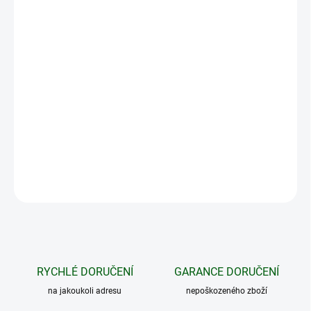
14.8.2026
MOŽNOSTI
DORUČENÍ
−
+
Přidat do košíku
Modernizace (upgrade) stavějícího termovizního monokuláru
Telos LRF XQ35 na model Telos LRF XL50.
DETAILNÍ INFORMACE
ZEPTAT SE
HLÍDAT
RYCHLÉ DORUČENÍ
GARANCE DORUČENÍ
na jakoukoli adresu
nepoškozeného zboží