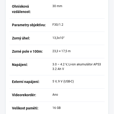
Ohnisková
30 mm
vzdálenost:
Parametry objektivu:
F30/1.2
Zorný úhel:
13,3x10°
Zorné pole v 100m:
23,3 × 17,5 m
Napájení:
3.0 – 4.2 V, Li-ion akumulátor APS3
3.2 Ah V
Externí napájení:
5 V, 9 V (USB-C)
Videorekordér:
Ano
Velikost paměti:
16 GB