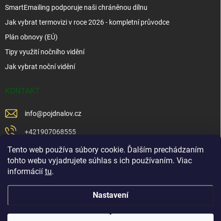
SmartEmailing podporuje naši chráněnou dílnu
Jak vybrat termovizi v roce 2026 - kompletní průvodce
Plán obnovy (EÚ)
Tipy využití nočního vidění
Jak vybrat noční vidění
KONTAKT
info
@
pojdnalov.cz
+421907068555
Tento web používa súbory cookie. Ďalším prechádzaním
+421902479599
tohto webu vyjadrujete súhlas s ich používaním. Viac
https://www.facebook.com/www.podnalov.sk
informácií
tu
.
podnalov
Nastavení