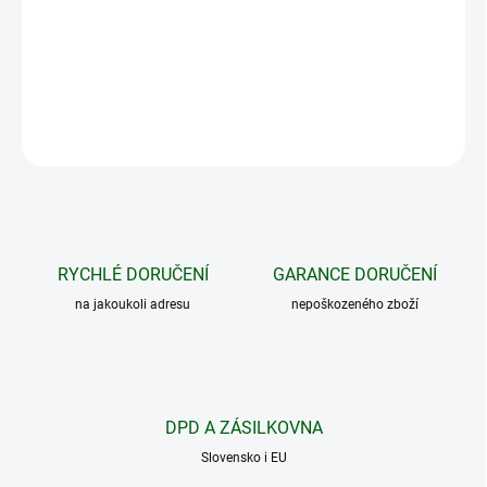
robustní pouzdro z hořčíkové slitiny, připojení USB Type-C a
vyměnitelná baterie, kterou lze rychle vyměnit v naprosté tmě.
DETAILNÍ INFORMACE
ZEPTAT SE
HLÍDAT
RYCHLÉ DORUČENÍ
GARANCE DORUČENÍ
na jakoukoli adresu
nepoškozeného zboží
DPD A ZÁSILKOVNA
Slovensko i EU