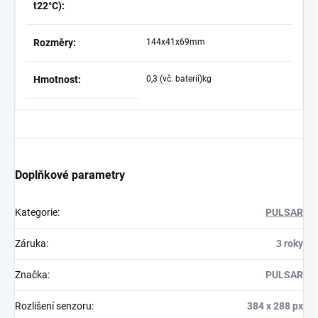
t22°C):
Rozměry:
144x41x69mm
Hmotnost:
0,3 (vč. baterií)kg
Doplňkové parametry
Kategorie
:
PULSAR
Záruka
:
3 roky
Značka
:
PULSAR
Rozlišení senzoru
:
384 x 288 px