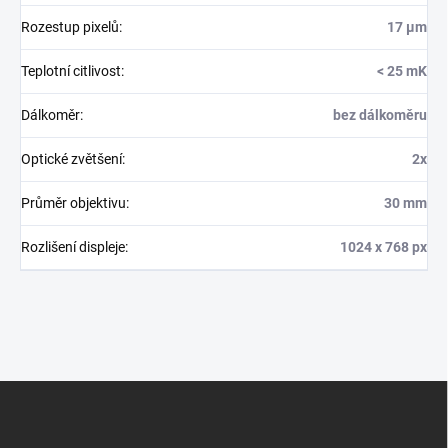
Rozestup pixelů
:
17 µm
Teplotní citlivost
:
< 25 mK
Dálkoměr
:
bez dálkoměru
Optické zvětšení
:
2x
Průměr objektivu
:
30 mm
Rozlišení displeje
:
1024 x 768 px
Z
á
p