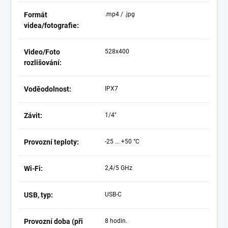
Formát
.mp4 / .jpg
videa/fotografie:
Video/Foto
528x400
rozlišování:
Voděodolnost:
IPX7
Závit:
1/4"
Provozní teploty:
-25 ... +50 °C
Wi-Fi:
2,4/5 GHz
USB, typ:
USB-C
Provozní doba (při
8 hodin.