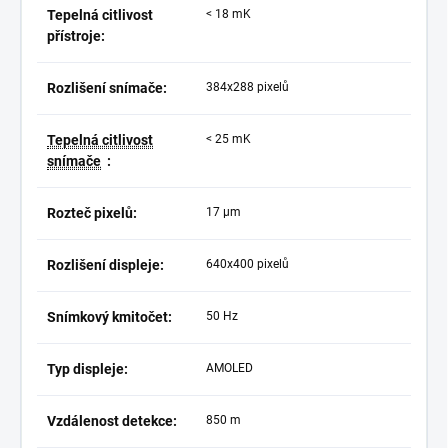
Tepelná citlivost
< 18 mK
přístroje:
Rozlišení snímače:
384x288 pixelů
Tepelná citlivost
< 25 mK
snímače
:
Rozteč pixelů:
17 µm
Rozlišení displeje:
640x400 pixelů
Snímkový kmitočet:
50 Hz
Typ displeje:
AMOLED
Vzdálenost detekce:
850 m