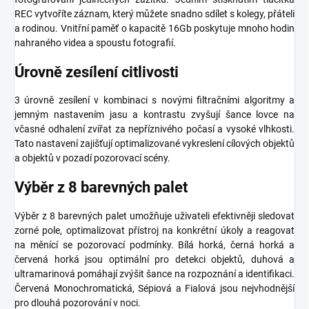
REC vytvoříte záznam, který můžete snadno sdílet s kolegy, přáteli
a rodinou. Vnitřní paměť o kapacitě 16Gb poskytuje mnoho hodin
nahraného videa a spoustu fotografií.
Úrovně zesílení citlivosti
3 úrovně zesílení v kombinaci s novými filtračními algoritmy a
jemným nastavením jasu a kontrastu zvyšují šance lovce na
včasné odhalení zvířat za nepříznivého počasí a vysoké vlhkosti.
Tato nastavení zajišťují optimalizované vykreslení cílových objektů
a objektů v pozadí pozorovací scény.
Výběr z 8 barevných palet
Výběr z 8 barevných palet umožňuje uživateli efektivněji sledovat
zorné pole, optimalizovat přístroj na konkrétní úkoly a reagovat
na měnící se pozorovací podmínky. Bílá horká, černá horká a
červená horká jsou optimální pro detekci objektů, duhová a
ultramarinová pomáhají zvýšit šance na rozpoznání a identifikaci.
Červená Monochromatická, Sépiová a Fialová jsou nejvhodnější
pro dlouhá pozorování v noci.