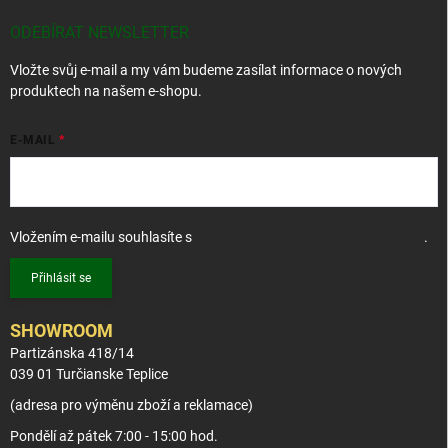
a
t
ODEBÍRAT NEWSLETTER
í
Vložte svůj e-mail a my vám budeme zasílat informace o nových
produktech na našem e-shopu.
E-MAIL
Vložením e-mailu souhlasíte s
podmínkami ochrany osobních údajů
.
Přihlásit se
SHOWROOM
Partizánska 418/14
039 01 Turčianske Teplice
(adresa pro výměnu zboží a reklamace)
Pondělí až pátek 7:00 - 15:00 hod.