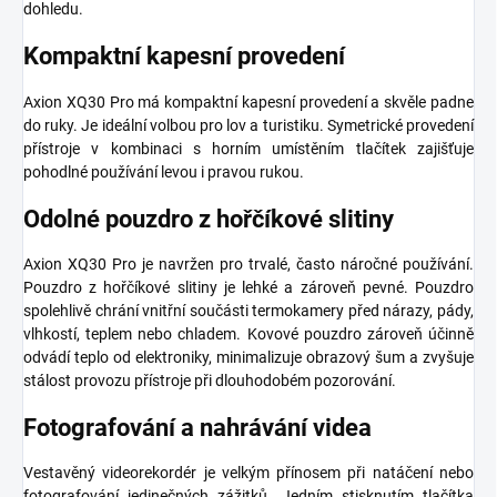
dohledu.
Kompaktní kapesní provedení
Axion XQ30 Pro má kompaktní kapesní provedení a skvěle padne
do ruky. Je ideální volbou pro lov a turistiku. Symetrické provedení
přístroje v kombinaci s horním umístěním tlačítek zajišťuje
pohodlné používání levou i pravou rukou.
Odolné pouzdro z hořčíkové slitiny
Axion XQ30 Pro je navržen pro trvalé, často náročné používání.
Pouzdro z hořčíkové slitiny je lehké a zároveň pevné. Pouzdro
spolehlivě chrání vnitřní součásti termokamery před nárazy, pády,
vlhkostí, teplem nebo chladem. Kovové pouzdro zároveň účinně
odvádí teplo od elektroniky, minimalizuje obrazový šum a zvyšuje
stálost provozu přístroje při dlouhodobém pozorování.
Fotografování a nahrávání videa
Vestavěný videorekordér je velkým přínosem při natáčení nebo
fotografování jedinečných zážitků. Jedním stisknutím tlačítka