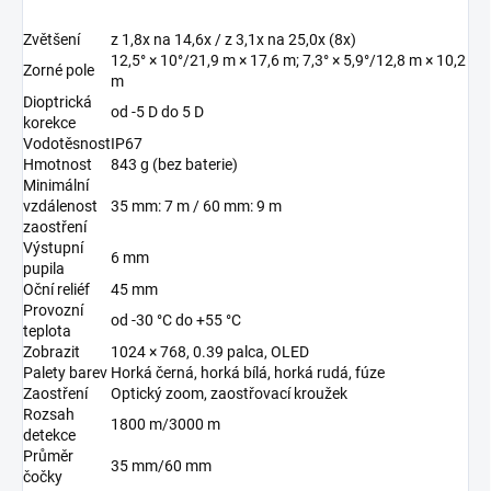
Zvětšení
z 1,8x na 14,6x / z 3,1x na 25,0x (8x)
12,5° × 10°/21,9 m × 17,6 m; 7,3° × 5,9°/12,8 m × 10,2
Zorné pole
m
Dioptrická
od -5 D do 5 D
korekce
Vodotěsnost
IP67
Hmotnost
843 g (bez baterie)
Minimální
vzdálenost
35 mm: 7 m / 60 mm: 9 m
zaostření
Výstupní
6 mm
pupila
Oční reliéf
45 mm
Provozní
od -30 °C do +55 °C
teplota
Zobrazit
1024 × 768, 0.39 palca, OLED
Palety barev
Horká černá, horká bílá, horká rudá, fúze
Zaostření
Optický zoom, zaostřovací kroužek
Rozsah
1800 m/3000 m
detekce
Průměr
35 mm/60 mm
čočky