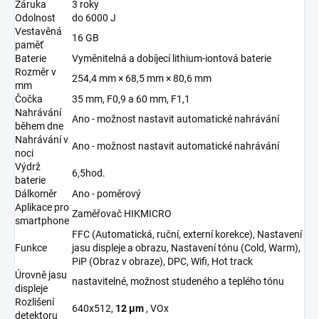
Záruka
3 roky
Odolnost
do 6000 J
Vestavěná
16 GB
paměť
Baterie
Vyměnitelná a dobíjecí lithium-iontová baterie
Rozměr v
254,4 mm × 68,5 mm × 80,6 mm
mm
Čočka
35 mm, F0,9 a 60 mm, F1,1
Nahrávání
Ano - možnost nastavit automatické nahrávání
během dne
Nahrávání v
Ano - možnost nastavit automatické nahrávání
noci
Výdrž
6,5hod.
baterie
Dálkoměr
Ano - poměrový
Aplikace pro
Zaměřovač HIKMICRO
smartphone
FFC (Automatická, ruční, externí korekce), Nastavení
Funkce
jasu displeje a obrazu, Nastavení tónu (Cold, Warm),
PiP (Obraz v obraze), DPC, Wifi, Hot track
Úrovně jasu
nastavitelné, možnost studeného a teplého tónu
displeje
Rozlišení
640x512,
12 µm
, VOx
detektoru