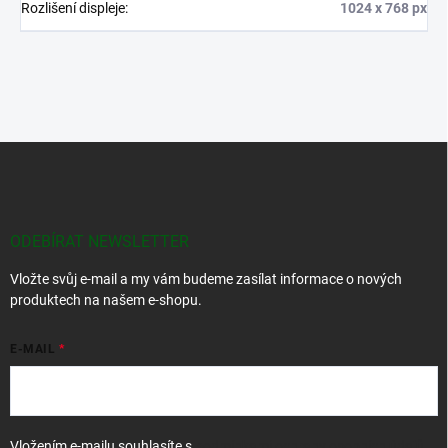
Rozlišení displeje
:
1024 x 768 px
Z
á
p
a
t
ODEBÍRAT NEWSLETTER
í
Vložte svůj e-mail a my vám budeme zasílat informace o nových
produktech na našem e-shopu.
E-MAIL
Vložením e-mailu souhlasíte s
podmínkami ochrany osobních údajů
.