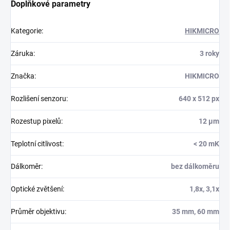
Doplňkové parametry
Kategorie
:
HIKMICRO
Záruka
:
3 roky
Značka
:
HIKMICRO
Rozlišení senzoru
:
640 x 512 px
Rozestup pixelů
:
12 µm
Teplotní citlivost
:
< 20 mK
Dálkoměr
:
bez dálkoměru
Optické zvětšení
:
1,8x, 3,1x
Průměr objektivu
:
35 mm, 60 mm