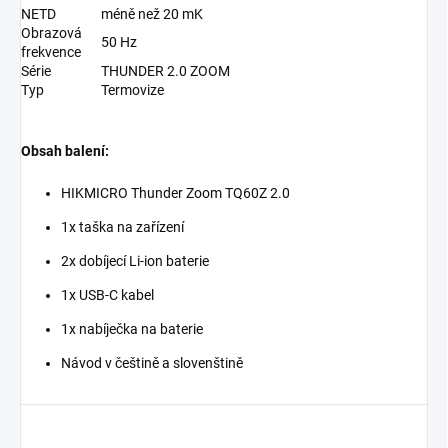
NETD
méně než 20 mK
Obrazová
50 Hz
frekvence
Série
THUNDER 2.0 ZOOM
Typ
Termovize
Obsah balení:
HIKMICRO Thunder Zoom TQ60Z 2.0
1x taška na zařízení
2x dobíjecí Li-ion baterie
1x USB-C kabel
1x nabíječka na baterie
Návod v češtině a slovenštině