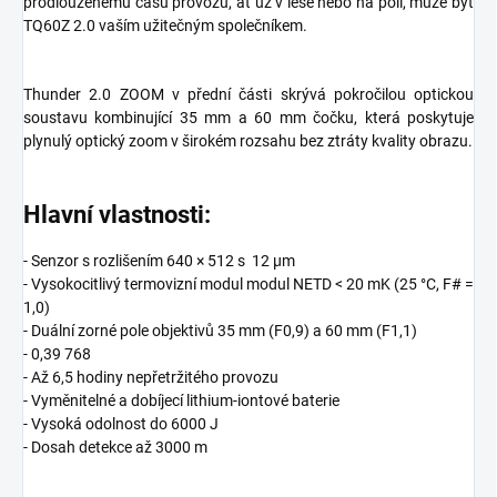
prodlouženému času provozu, ať už v lese nebo na poli, může být
TQ60Z 2.0 vaším užitečným společníkem.
Thunder 2.0 ZOOM v přední části skrývá pokročilou optickou
soustavu kombinující 35 mm a 60 mm čočku, která poskytuje
plynulý optický zoom v širokém rozsahu bez ztráty kvality obrazu.
Hlavní vlastnosti:
- Senzor s rozlišením 640 × 512 s
12 µm
- Vysokocitlivý termovizní modul modul NETD < 20 mK (25 °C, F# =
1,0)
- Duální zorné pole objektivů 35 mm (F0,9) a 60 mm (F1,1)
- 0,39 768
- Až 6,5 hodiny nepřetržitého provozu
- Vyměnitelné a dobíjecí lithium-iontové baterie
- Vysoká odolnost do 6000 J
- Dosah detekce až 3000 m