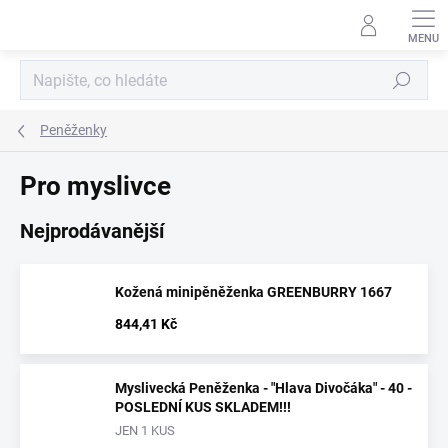
Přejít
na
obsah
Hledat
Peněženky
Pro myslivce
Nejprodávanější
Kožená minipěněženka GREENBURRY 1667
844,41 Kč
Myslivecká Peněženka - "Hlava Divočáka" - 40 -
POSLEDNÍ KUS SKLADEM!!!
JEN 1 KUS