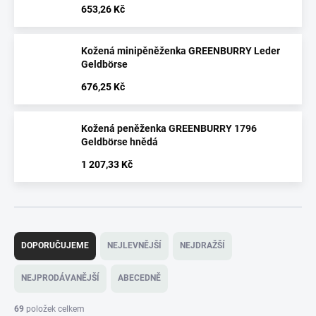
653,26 Kč
Kožená minipěněženka GREENBURRY Leder
Geldbörse
676,25 Kč
Kožená peněženka GREENBURRY 1796
Geldbörse hnědá
1 207,33 Kč
Ř
a
DOPORUČUJEME
NEJLEVNĚJŠÍ
NEJDRAŽŠÍ
z
e
NEJPRODÁVANĚJŠÍ
ABECEDNĚ
n
í
69
položek celkem