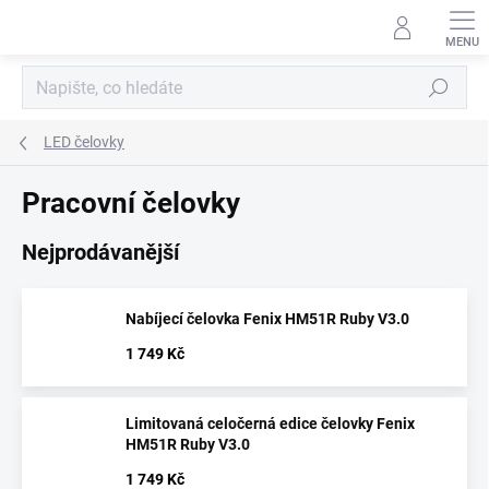
Přejít
na
obsah
Hledat
LED čelovky
Pracovní čelovky
Nejprodávanější
Nabíjecí čelovka Fenix HM51R Ruby V3.0
1 749 Kč
Limitovaná celočerná edice čelovky Fenix
HM51R Ruby V3.0
1 749 Kč