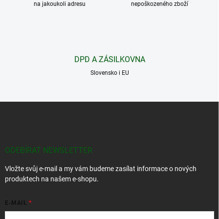
na jakoukoli adresu
p
nepoškozeného zboží
r
v
k
y
v
DPD A ZÁSILKOVNA
ý
p
Slovensko i EU
i
s
u
Z
á
p
a
t
ODEBÍRAT NEWSLETTER
í
Vložte svůj e-mail a my vám budeme zasílat informace o nových
produktech na našem e-shopu.
E-MAIL