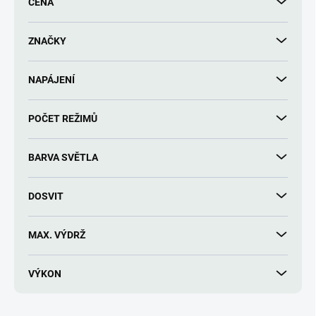
CENA
o
d
u
ZNAČKY
k
t
NAPÁJENÍ
ů
POČET REŽIMŮ
BARVA SVĚTLA
DOSVIT
MAX. VÝDRŽ
VÝKON