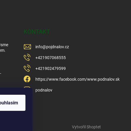
KONTAKT
 Jsme
info
@
pojdnalov.cz
em.
+421907068555
+421902479599
-
https://www.facebook.com/www.podnalov.sk
podnalov
ouhlasím
Vytvořil Shoptet