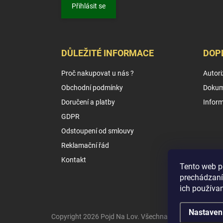
Přihlásit se
DŮLEŽITÉ INFORMACE
DOP
Proč nakupovat u nás ?
Autori
Obchodní podmínky
Dokum
Doručení a platby
Infor
GDPR
Odstoupení od smlouvy
Reklamační řád
Kontakt
Tento web p
prechádzaní
ich používa
Nastaven
Copyright 2026
Pojd Na Lov
. Všechna práva vyhrazena.