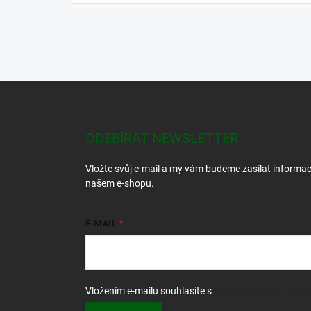
Z
á
p
a
ODEBÍRAT NEWSLETTER
t
í
Vložte svůj e-mail a my vám budeme zasílat informa
našem e-shopu.
E-MAIL
Vložením e-mailu souhlasíte s
podmínkami ochrany o