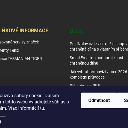
LŇKOVÉ INFORMACE
BLOG
zované servisy značek
PojdNalov.cz je více než e-shop.
chráněná dílna s vlastním příběh
enty Fenix
SmartEmailing podporuje naši
mace TASMANIAN TIGER
chráněnou dílnu
Jak vybrat termovizi v roce 2026 
kompletní průvodce
Plán obnovy (EÚ)
Tipy využití nočního vidění
oužíva súbory cookie. Ďalším
Odmítnout
S
m tohto webu vyjadrujete súhlas s
Jak vybrat noční vidění
ním. Viac informácií
tu
.
í