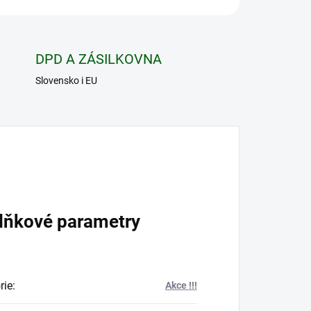
DPD A ZÁSILKOVNA
Slovensko i EU
lňkové parametry
rie
:
Akce !!!