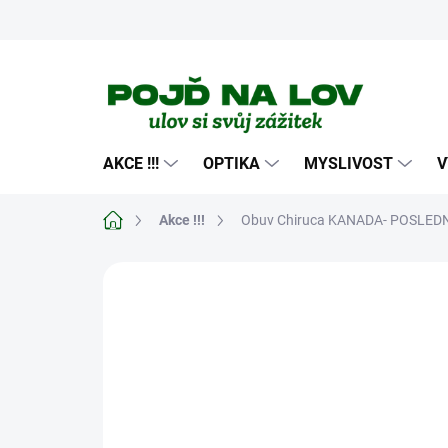
Přejít
na
obsah
AKCE !!!
OPTIKA
MYSLIVOST
V
Domů
Akce !!!
Obuv Chiruca KANADA- POSLEDN
Neohodnoceno
Podrobnosti hodn
AKCE
BLACK NIGHT