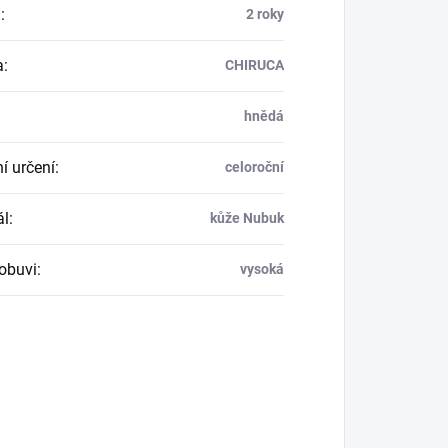
a
:
2 roky
a
:
CHIRUCA
hnědá
í určení
:
celoroční
ál
:
kůže Nubuk
obuvi
:
vysoká