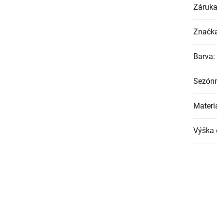
Záruk
Značk
Barva
:
Sezónn
Materi
Výška 