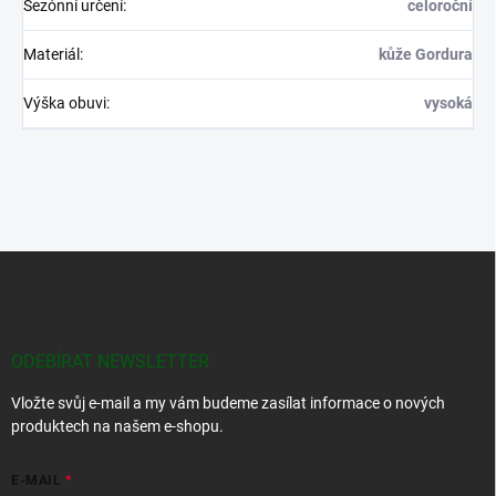
Sezónní určení
:
celoroční
Materiál
:
kůže Gordura
Výška obuvi
:
vysoká
Z
á
p
a
t
ODEBÍRAT NEWSLETTER
í
Vložte svůj e-mail a my vám budeme zasílat informace o nových
produktech na našem e-shopu.
E-MAIL