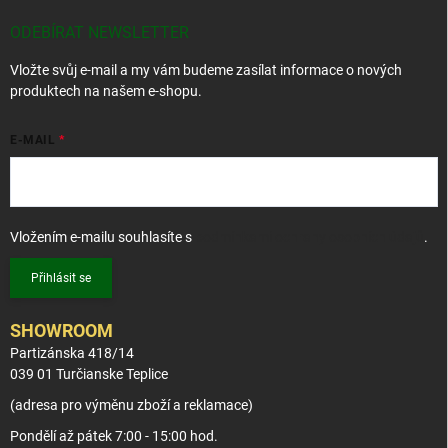
a
t
ODEBÍRAT NEWSLETTER
í
Vložte svůj e-mail a my vám budeme zasílat informace o nových
produktech na našem e-shopu.
E-MAIL
Vložením e-mailu souhlasíte s
podmínkami ochrany osobních údajů
.
Přihlásit se
SHOWROOM
Partizánska 418/14
039 01 Turčianske Teplice
(adresa pro výměnu zboží a reklamace)
Pondělí až pátek 7:00 - 15:00 hod.