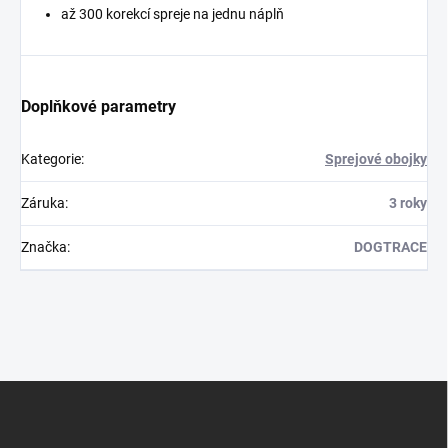
až 300 korekcí spreje na jednu náplň
Doplňkové parametry
Kategorie
:
Sprejové obojky
Záruka
:
3 roky
Značka
:
DOGTRACE
Z
á
p