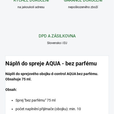
RYCHLÉ DORUČENÍ
GARANCE DORUČENÍ
na jakoukoli adresu
nepoškozeného zboží
DPD A ZÁSILKOVNA
Slovensko i EU
Náplň do spreje AQUA - bez parfému
Náplň do sprejového obojku d-control AQUA bez parfému.
Obsahuje 75 ml.
Obsah:
Sprej "bez parfému" 75 ml
počet naplnění přijímače (obojku): min. 10