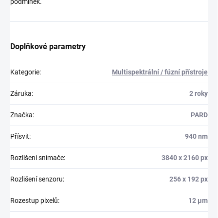
podmínek.
Doplňkové parametry
Kategorie
:
Multispektrální / fúzní přístroje
Záruka
:
2 roky
Značka
:
PARD
Přísvit
:
940 nm
Rozlišení snímače
:
3840 x 2160 px
Rozlišení senzoru
:
256 x 192 px
Rozestup pixelů
:
12 µm