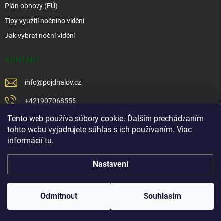
Plán obnovy (EÚ)
Tipy využití nočního vidění
Jak vybrat noční vidění
KONTAKT
info
@
pojdnalov.cz
+421907068555
Tento web používa súbory cookie. Ďalším prechádzaním
+421902479599
tohto webu vyjadrujete súhlas s ich používaním. Viac
https://www.facebook.com/www.podnalov.sk
informácií
tu
.
podnalov
Nastavení
Copyright 2026
Pojd Na Lov
. Všechna práva vyhrazena.
Odmítnout
Souhlasím
Vytvořil Shoptet