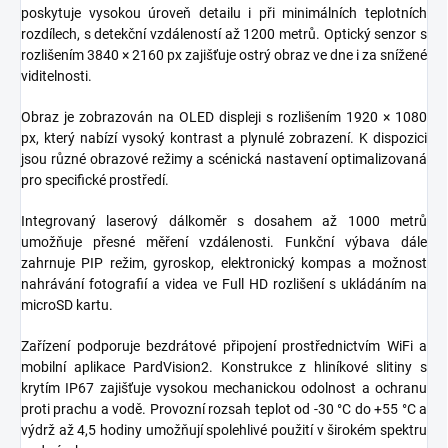
poskytuje vysokou úroveň detailu i při minimálních teplotních
rozdílech, s detekční vzdáleností až 1200 metrů. Optický senzor s
rozlišením 3840 × 2160 px zajišťuje ostrý obraz ve dne i za snížené
viditelnosti.
Obraz je zobrazován na OLED displeji s rozlišením 1920 × 1080
px, který nabízí vysoký kontrast a plynulé zobrazení. K dispozici
jsou různé obrazové režimy a scénická nastavení optimalizovaná
pro specifické prostředí.
Integrovaný laserový dálkoměr s dosahem až 1000 metrů
umožňuje přesné měření vzdálenosti. Funkční výbava dále
zahrnuje PIP režim, gyroskop, elektronický kompas a možnost
nahrávání fotografií a videa ve Full HD rozlišení s ukládáním na
microSD kartu.
Zařízení podporuje bezdrátové připojení prostřednictvím WiFi a
mobilní aplikace PardVision2. Konstrukce z hliníkové slitiny s
krytím IP67 zajišťuje vysokou mechanickou odolnost a ochranu
proti prachu a vodě. Provozní rozsah teplot od -30 °C do +55 °C a
výdrž až 4,5 hodiny umožňují spolehlivé použití v širokém spektru