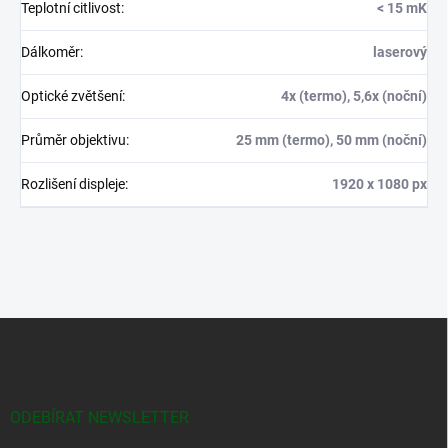
Teplotní citlivost
:
< 15 mK
Dálkoměr
:
laserový
Optické zvětšení
:
4x (termo), 5,6x (noční)
Průměr objektivu
:
25 mm (termo), 50 mm (noční)
Rozlišení displeje
:
1920 x 1080 px
Z
á
p
a
t
ODEBÍRAT NEWSLETTER
í