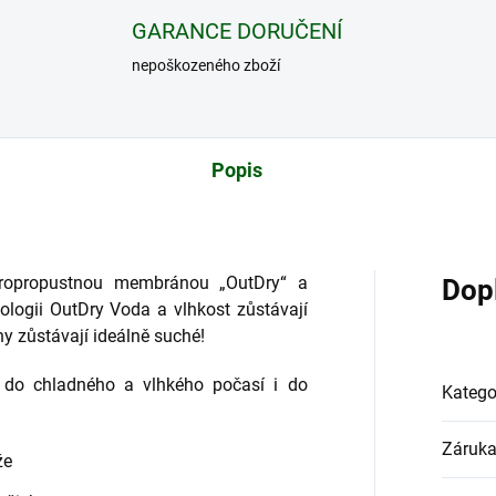
GARANCE DORUČENÍ
nepoškozeného zboží
Popis
paropropustnou membránou „OutDry“ a
Dop
nologii OutDry Voda a vlhkost zůstávají
 zůstávají ideálně suché!
, do chladného a vlhkého počasí i do
Katego
Záruk
že