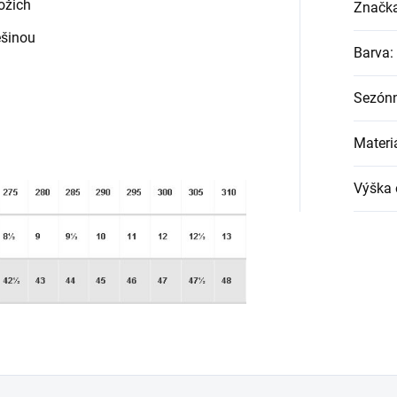
kožich
Značk
ešinou
Barva
:
Sezónn
Materi
Výška 