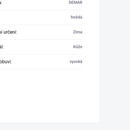
a
:
DEMAR
hnědá
í určení
:
Zima
ál
:
Kůže
obuvi
:
vysoká