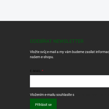
Z
á
p
a
ODEBÍRAT NEWSLETTER
t
í
Vložte svůj e-mail a my vám budeme zasílat informa
našem e-shopu.
E-MAIL
Vložením e-mailu souhlasíte s
podmínkami ochrany o
Přihlásit se