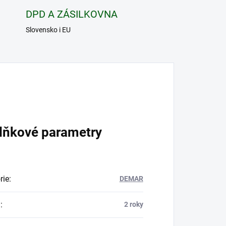
DPD A ZÁSILKOVNA
Slovensko i EU
lňkové parametry
rie
:
DEMAR
a
:
2 roky