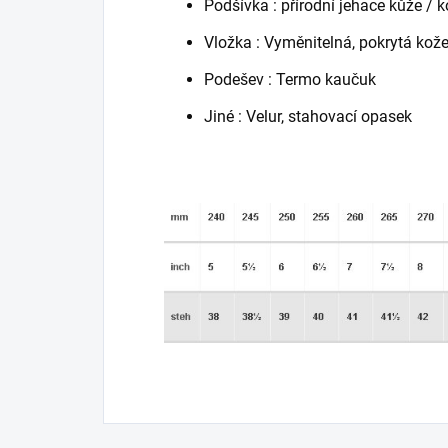
Podšívka : přírodní jehace kůže / 
Vložka : Vyměnitelná, pokrytá kož
Podešev : Termo kaučuk
Jiné : Velur, stahovací opasek