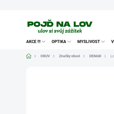
Přejít
na
obsah
AKCE !!!
OPTIKA
MYSLIVOST
V
Domů
OBUV
Značky obuvi
DEMAR
Lo
Neohodnoceno
Podrobnosti hodn