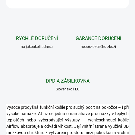
ZEPTAT SE
HLÍDAT
RYCHLÉ DORUČENÍ
GARANCE DORUČENÍ
na jakoukoli adresu
nepoškozeného zboží
DPD A ZÁSILKOVNA
Slovensko i EU
Vysoce prodyšná funkční košile pro suchý pocit na pokožce – i při
vysoké námaze. Ať už se jedná o namáhavé procházky v teplých
teplotách nebo vyčerpávající výstupy – rychleschnoucí košile
Airflow absorbuje a odvádí vlhkost. Její vnitřní strana využívá 3D
mřížkovou strukturu k vytvoření prostoru mezi pokožkou a vrchní