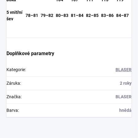
5 vnitřní
78–81
79–82
80–83
81–84
82–85
83–86
84–87
šev
Doplňkové parametry
Kategorie
:
BLASER
Záruka
:
2 roky
Značka
:
BLASER
Barva
:
hnědá