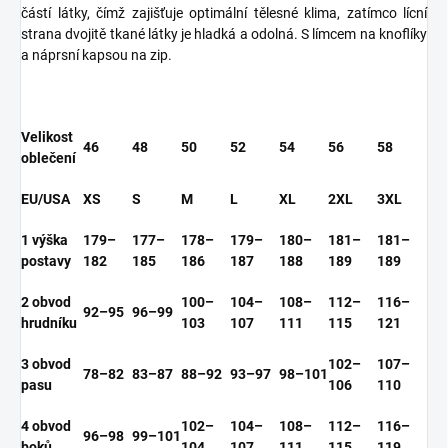
částí látky, čímž zajišťuje optimální tělesné klima, zatímco lícní
strana dvojitě tkané látky je hladká a odolná. S límcem na knoflíky
a náprsní kapsou na zip.
Velikost
46
48
50
52
54
56
58
oblečení
EU/USA
XS
S
M
L
XL
2XL
3XL
1 výška
179–
177–
178–
179–
180–
181–
181–
postavy
182
185
186
187
188
189
189
2 obvod
100–
104–
108–
112–
116–
92–95
96–99
hrudníku
103
107
111
115
121
3 obvod
102–
107–
78–82
83–87
88–92
93–97
98–101
pasu
106
110
4 obvod
102–
104–
108–
112–
116–
96–98
99–101
boků
104
107
111
115
119