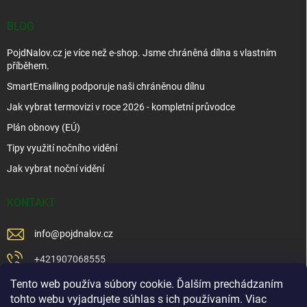
BLOG
PojdNalov.cz je více než e-shop. Jsme chráněná dílna s vlastním
příběhem.
SmartEmailing podporuje naši chráněnou dílnu
Jak vybrat termovizi v roce 2026 - kompletní průvodce
Plán obnovy (EÚ)
Tipy využití nočního vidění
Jak vybrat noční vidění
KONTAKT
info
@
pojdnalov.cz
+421907068555
Tento web používa súbory cookie. Ďalším prechádzaním
+421902479599
tohto webu vyjadrujete súhlas s ich používaním. Viac