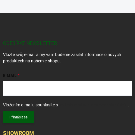
Z
á
p
a
t
ODEBÍRAT NEWSLETTER
í
Vložte svůj e-mail a my vám budeme zasílat informace o nových
produktech na našem e-shopu.
E-MAIL
Vložením e-mailu souhlasíte s
podmínkami ochrany osobních údajů
.
Přihlásit se
SHOWROOM