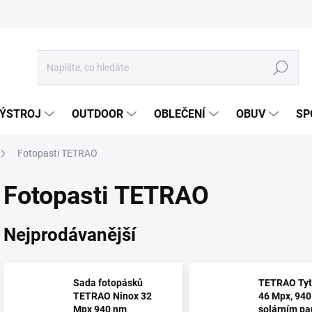
Hledat
ÝSTROJ
OUTDOOR
OBLEČENÍ
OBUV
SP
Fotopasti TETRAO
Fotopasti TETRAO
Nejprodávanější
Sada fotopásků
TETRAO Tyt
TETRAO Ninox 32
46 Mpx, 940
Mpx 940 nm
solárním p