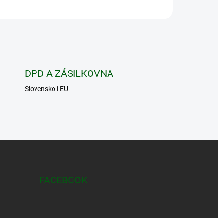
řírodu,
vůj
je
s.
DPD A ZÁSILKOVNA
Slovensko i EU
FACEBOOK