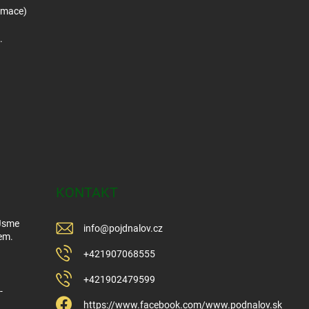
amace)
.
KONTAKT
 Jsme
info
@
pojdnalov.cz
em.
+421907068555
+421902479599
-
https://www.facebook.com/www.podnalov.sk