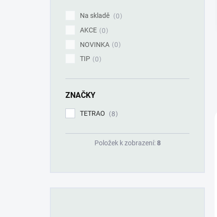
í
p
Na skladě
0
a
AKCE
n
0
e
NOVINKA
0
l
TIP
0
ZNAČKY
TETRAO
8
Položek k zobrazení:
8