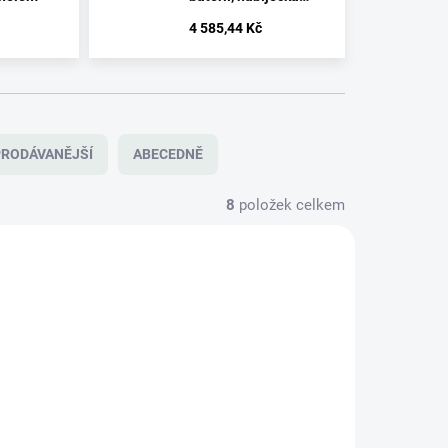
TETRAO, SD karta
4 585,44 Kč
RODÁVANĚJŠÍ
ABECEDNĚ
8
položek celkem
EF-TYT
KOMP-STRIX