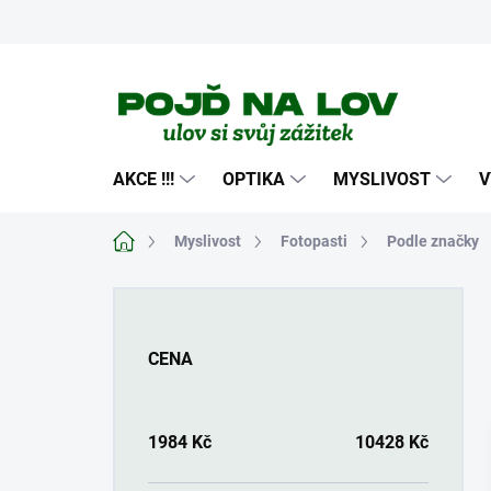
Přejít
na
obsah
AKCE !!!
OPTIKA
MYSLIVOST
V
Domů
Myslivost
Fotopasti
Podle značky
P
o
s
CENA
t
r
a
n
1984
Kč
10428
Kč
n