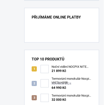
PŘIJÍMÁME ONLINE PLATBY
TOP 10 PRODUKTŮ
Noční vidění NOCPIX NITE
D70R
21 899 Kč
Termovizní monokulár Nocpix
VISTA H35R
NOVINKA 2024
64 990 Kč
Termovizní monokulár Nocpix
LUMI L35
32 000 Kč