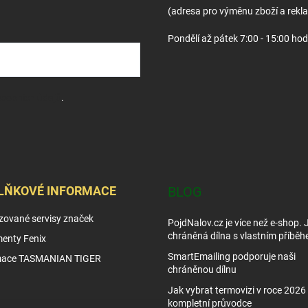
(adresa pro výměnu zboží a rekl
Pondělí až pátek 7:00 - 15:00 hod
sobních údajů
.
LŇKOVÉ INFORMACE
BLOG
zované servisy značek
PojdNalov.cz je více než e-shop.
chráněná dílna s vlastním příběh
enty Fenix
SmartEmailing podporuje naši
mace TASMANIAN TIGER
chráněnou dílnu
Jak vybrat termovizi v roce 2026 
kompletní průvodce