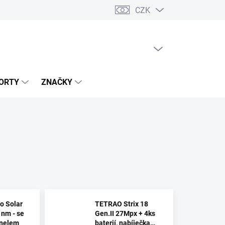
CZK
PRÁZDNÝ KOŠÍK
NÁKUPNÍ
KOŠÍK
ORTY
ZNAČKY
o Solar
TETRAO Strix 18
 nm - se
Gen.II 27Mpx + 4ks
anelem
baterií, nabíječka