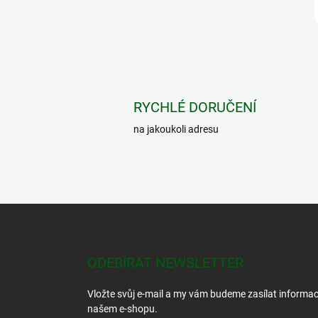
RYCHLÉ DORUČENÍ
na jakoukoli adresu
Z
á
p
a
ODEBÍRAT NEWSLETTER
t
í
Vložte svůj e-mail a my vám budeme zasílat informa
našem e-shopu.