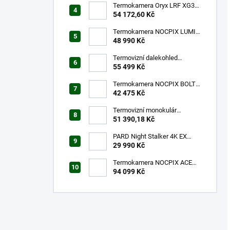
Termokamera Oryx LRF XG35
s laserovým dálkoměrem
54 172,60 Kč
Termokamera NOCPIX LUMI
H35R
48 990 Kč
Termovizní dalekohled
NOCPIX QUEST H35R
55 499 Kč
Termokamera NOCPIX BOLT
L35R
42 475 Kč
Termovizní monokulár
FALCON FQ35 2.0
51 390,18 Kč
PARD Night Stalker 4K EX
940nm LRF
29 990 Kč
Termokamera NOCPIX ACE
H50R
94 099 Kč