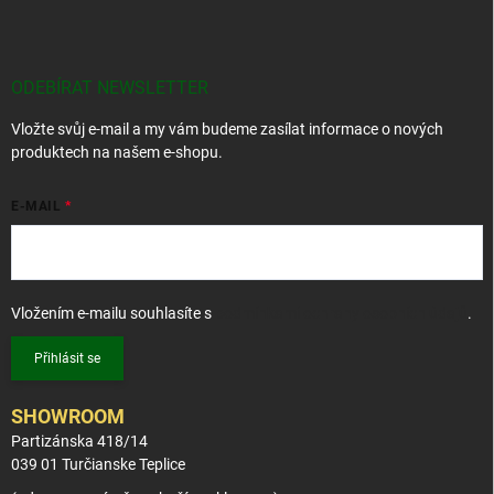
á
p
a
t
ODEBÍRAT NEWSLETTER
í
Vložte svůj e-mail a my vám budeme zasílat informace o nových
produktech na našem e-shopu.
E-MAIL
Vložením e-mailu souhlasíte s
podmínkami ochrany osobních údajů
.
Přihlásit se
SHOWROOM
Partizánska 418/14
039 01 Turčianske Teplice