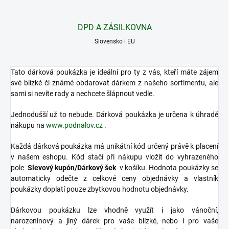
DPD A ZÁSILKOVNA
Slovensko i EU
Tato dárková poukázka je ideální pro ty z vás, kteří máte zájem
své blízké či známé obdarovat dárkem z našeho sortimentu, ale
sami si nevíte rady a nechcete šlápnout vedle.
Jednodušší už to nebude. Dárková poukázka je určena k úhradě
nákupu na
www.podnalov.cz
.
Každá dárková poukázka má unikátní kód určený právě k placení
v našem eshopu. Kód stačí při nákupu vložit do vyhrazeného
pole
Slevový kupón/Dárkový šek
v košíku. Hodnota poukázky se
automaticky odečte z celkové ceny objednávky a vlastník
poukázky doplatí pouze zbytkovou hodnotu objednávky.
Dárkovou poukázku lze vhodně využít i jako vánoční,
narozeninový a jiný dárek pro vaše blízké, nebo i pro vaše