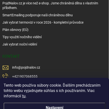
PojdNalov.cz je více než e-shop. Jsme chráněná dílna s vlastním
příběhem.
SmartEmailing podporuje naši chráněnou dílnu
Jak vybrat termovizi v roce 2026 - kompletní průvodce
Plán obnovy (EÚ)
Tipy využití nočního vidění
Jak vybrat noční vidění
KONTAKT
info
@
pojdnalov.cz
+421907068555
Tento web používa súbory cookie. Ďalším prechádzaním
+421902479599
tohto webu vyjadrujete súhlas s ich používaním. Viac
https://www.facebook.com/www.podnalov.sk
informácií
tu
.
podnalov
Nastavení