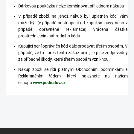
Dárkovou poukázku nelze kombinovat při jednom nákupu
V případě zboží, na jehož nákup byl uplatněn kód, vám
může být (v případě odstoupení od kupní smlouvy nebo v
případě oprávněné reklamace) vrácena částka
prostřednictvím náhradního kódu.
Kupující není oprávněn kód dále prodávat třetím osobám. V
případě, že to i přes tento zákaz učiní, je plně zodpovědný
za případné škody, které třetím osobám vzniknou.
Nákup zboží se řídí platnými Obchodními podmínkami a
Reklamačním řádem, který naleznete na našem
eshopu
www.podnalov.cz.
Z