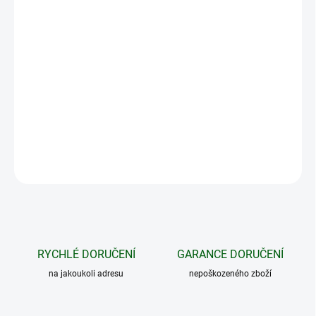
−
+
Přidat do košíku
Tato dárková poukázka je ideální pro ty z vás, kteří máte zájem své
blízké či známé obdarovat dárkem z našeho sortimentu, ale sami
si nevíte rady a nechcete šlápnout vedle. Jednodušší to už
nebude. Dárková poukázka je určena k úhradě nákupu na
www.podnalov.cz.
DETAILNÍ INFORMACE
ZEPTAT SE
HLÍDAT
RYCHLÉ DORUČENÍ
GARANCE DORUČENÍ
na jakoukoli adresu
nepoškozeného zboží